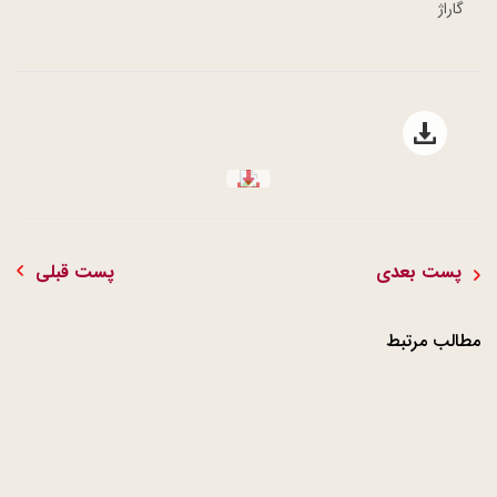
گاراژ
Open file download list
file download
پست بعدی
پست قبلی
مطالب مرتبط