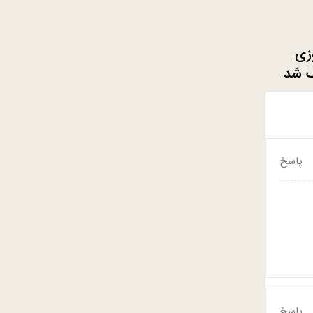
زی
گ شد
پاسخ
پاسخ