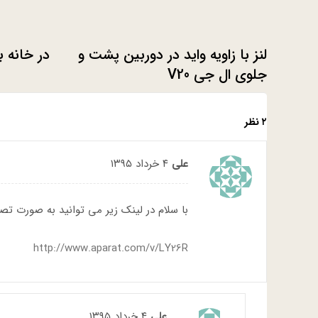
لنز با زاویه واید در دوربین پشت و
در خانه ب
جلوی ال جی V20
۲ نظر
علی
۴ خرداد ۱۳۹۵
با سلام در لینک زیر می توانید به صورت تص
http://www.aparat.com/v/LY26R
علی
۴ خرداد ۱۳۹۵