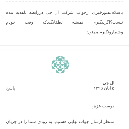
باسلام،هنوزخبری ازجواب شرکت ال جی دررابطه باهدیه بنده
نیست؟اگرپیگیری نمیشه لطفابگیدکه وقت خودم
وشمارونگیرم.ممنون
ال جی
۵ آبان ۱۳۹۵
پاسخ
دوست عزیز،
منتظر ارسال جواب نهایی هستیم. به زودی شما را در جریان