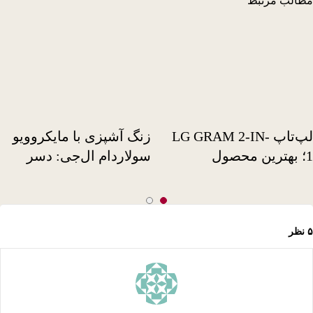
الب مرتبط
لپ‌تاپ LG GRAM 2-IN-
زنگ آشپزی با مایکروویو
1؛ بهترین محصول
سولاردام ال‌جی: دسر
یشگاه CES 2019
آلبالو
Slide 2
Slide 1