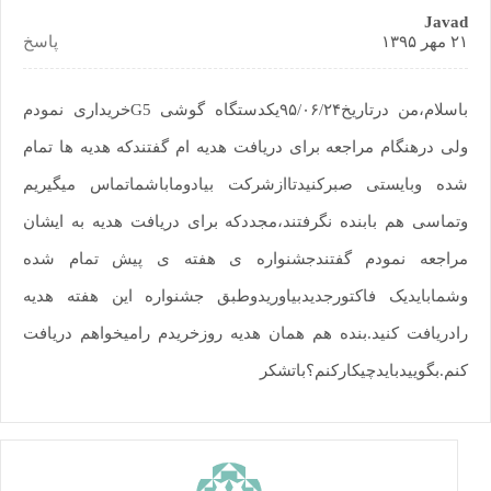
Javad
۲۱ مهر ۱۳۹۵
پاسخ
باسلام،من درتاریخ۹۵/۰۶/۲۴یکدستگاه گوشی G5خریداری نمودم
ولی درهنگام مراجعه برای دریافت هدیه ام گفتندکه هدیه ها تمام
شده وبایستی صبرکنیدتاازشرکت بیادوماباشماتماس میگیریم
وتماسی هم بابنده نگرفتند،مجددکه برای دریافت هدیه به ایشان
مراجعه نمودم گفتندجشنواره ی هفته ی پیش تمام شده
وشمابایدیک فاکتورجدیدبیاوریدوطبق جشنواره این هفته هدیه
رادریافت کنید.بنده هم همان هدیه روزخریدم رامیخواهم دریافت
کنم.بگوییدبایدچیکارکنم؟باتشکر