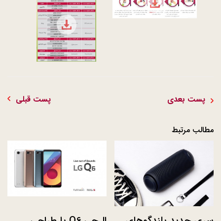
file download
پست بعدی
پست قبلی
مطالب مرتبط
سری جدید بلندگوهای
ال‌جی Q6 با طراحی