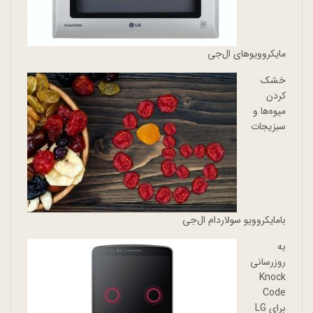
مایکروویوهای ال‌جی
خشک
کردن
میوه‌ها و
سبزیجات
بامایکروویو سولاردام ال‌جی
به
روزرسانی
Knock
Code
برای LG