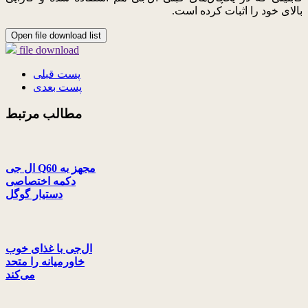
بالای خود را اثبات کرده است.
Open file download list
file download
پست قبلی
پست بعدی
مطالب مرتبط
ال جی Q60 مجهز به
دکمه اختصاصی
دستیار گوگل
ال‌جی با غذای خوب
خاورمیانه را متحد
می‌کند