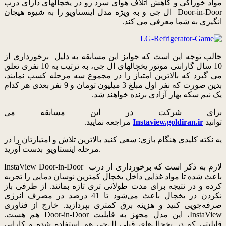
مواد خوراکی و کاهش اتلاف هوای سرد رو در یخچالهای دارای درب
Door-in-Door ال جی و به ویژه مدل اینستاویو را به شیوه هیجان
انگیزی به شما معرفی می کند.
جالب توجه این است که جوایز این مسابقه به دلیل برخورداری از
10 سال گارانتی موتور یخچالهای ال جی، به ترتیب به 10 نفری تعلق
می گیرد که بالاترین امتیاز را در مجموع سه مرحله کسب نمایند،
بدین صورت که نفر اول مبلغ 3 میلیون تومان و 9 نفر بعدی هر کدام
یک نیم سکه بهار آزادی برنده خواهند شد.
برای شرکت در این مسابقه می
توانید
Instaview.goldiran.ir
مراجعه نمایید.​
یه نکته کلیدی هنگام بازی: سعی کنید بالاترین تلاش و امتیازتان را در
مرحله اینستاویو بدست آورید.
لازم به ذکر است که برخورداری از درب InstaView Door-in-Door
باعث شده تا مواد غذایی داخل یخچال کمترین نوسان دمایی را تجربه
کرده و در نتیجه برای مدت طولانی تری تازه بمانند. از طرفی باز
نکردن در یخچال باعث می‌شود تا 41 درصد در مصرف انرژی
صرفه‌جویی کنید و هزینه برق کمتری بپردازید. خارج از فناوری
InstaView، این مدل مجهز به قابلیت Door-in-Door هم هست.
قابلیتی که در یخچال‌های قبلی ال‌جی هم استفاده شده و کارایی