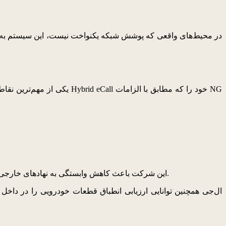
در محیط‌های واقعی که پوشش شبکه یکنواخت نیست، این سیستم به‌صور
یکی از مهم‌ترین نقاط قوت 
چارچوب اجرایی یکپارچه یا One-Stop این شرکت باعث کاهش وابستگی به نهادهای خارجی شده و امکان پاسخ سریع‌تر و مؤثرتر به نیازهای خودروسازان و استانداردهای قانونی را فراهم می‌کند.
ال‌جی همچنین توانایی ارزیابی انطباق قطعات خودرویی را در داخ