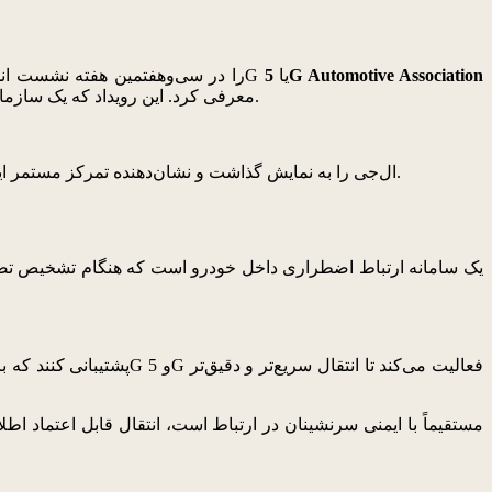
را در سی‌وهفتمین هفته نشست انجمن خودرویی 5G یا
5G Automotive Association
معرفی کرد. این رویداد که یک سازمان جهانی بین‌صنعتی برای توسعه راهکارهای حمل‌ونقل متصل به شمار می‌رود، در تاریخ 23 آوریل در شهر گوتنبرگ سوئد برگزار شد.
این راهکار جدید، توانمندی‌های واحد کنترل تلماتیک (TCU) ال‌جی را به نمایش گذاشت و نشان‌دهنده تمرکز مستمر این شرکت بر فناوری‌های ارتباطی خودرو مطابق با مقررات جدید ایمنی اروپا است.