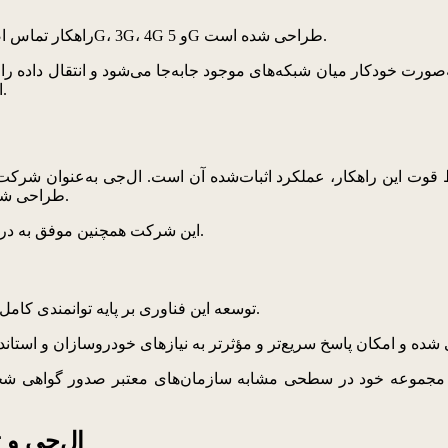
راهکار تماس اضطراری هیبریدی ال‌جی برای ارتباط اضطراری پایدار در شبکه‌های 2G، 3G، 4G و 5G طراحی شده است.
ت خودکار میان شبکه‌های موجود جابه‌جا می‌شود و انتقال داده را م
اضطراری، کاهش تأخیر، جلوگیری از از دست رفتن اطلاعات می‌شود.
این راهکار، عملکرد اثبات‌شده آن است. ال‌جی به‌عنوان شرکت شماره یک از نظر سهم بازا
eCall طراحی شده، در خودروهای خودروسازان بزرگ جهانی به کار گرفته است.
این شرکت همچنین موفق به دریافت گواهی رسمی شده و اکنون در مسیر تولید انبوه کامل قرار دارد.
توسعه این فناوری بر پایه توانمندی کامل ال‌جی از مرحله طراحی تا آزمایش و دریافت تأییدیه انجام شده است.
ل مجموعه خود در سطحی مشابه سازمان‌های معتبر صدور گواهی شخص ث
آزمایشگاه استاند