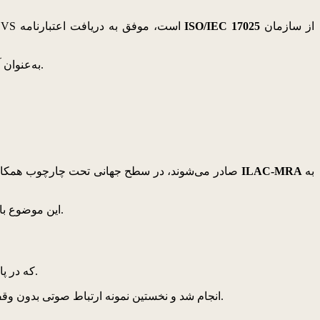
از سازمان
ISO/IEC 17025
در سال 2024، آزمایشگاه تست استاندارد راهکارهای خودرو (VS Standard Testing Laboratory) که بخشی از آزمایشگاه تحقیق و توسعه VS است، موفق به دریافت اعتبارنامه
به‌عنوان آزمایشگاه رسمی صدور گواهی شناخته شد.
به
ILAC-MRA
به‌طور ویژه، گزارش‌های آزمایشی دارای اعتبار KOLAS که بر اساس استاندارد ISO/IEC 17025 صادر می‌شوند، در سطح جهانی تحت چارچوب همکاری بین‌المللی اعتباربخشی آزمایشگاه‌ها یا
این موضوع باعث ایجاد فرآیندهای قابل اعتماد برای دریافت گواهی و پشتیبانی از تطابق با مقررات، نه‌تنها در کره بلکه در بازارهای مهم بین‌المللی می‌شود.
سال گذشته، ال‌جی در یکی از رویدادهای 5GAA که در پاریس برگزار شد، راهکار ارتباط صوتی مبتنی بر ماهواره برای خودروها را به نمایش گذاشت.
انجام شد و نخستین نمونه ارتباط صوتی بدون وقفه در سطح مکالمه واقعی هنگام جابه‌جایی میان شبکه‌های زمینی و غیرزمینی بود.