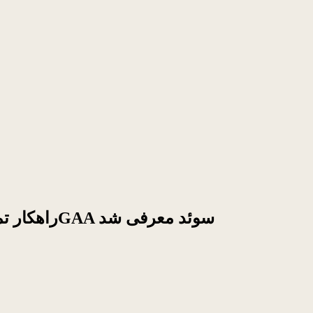
راهکار تماس اضطراری هیبریدی ال‌جی در نمایشگاه 5GAA سوئد معرفی شد