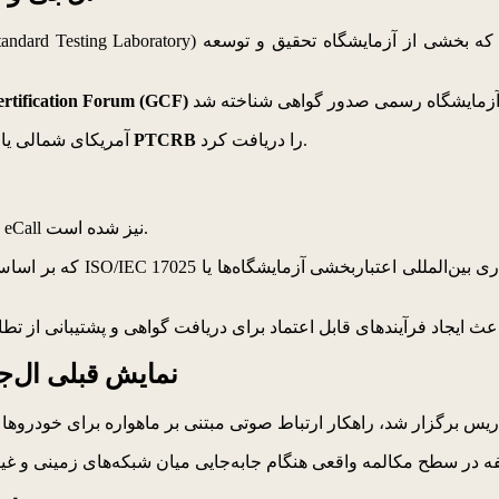
ertification Forum (GCF)
را دریافت کرد.
PTCRB
در سال 2025 نیز این آزمایشگاه تأییدیه هیئت بررسی گواهی نوع PCS آمریکای شمالی یا
دامنه فعالیت این آزمایشگاه اکنون شامل تست‌های انطباق مربوط به eCall نیز شده است.
نمایش قبلی ال‌ج