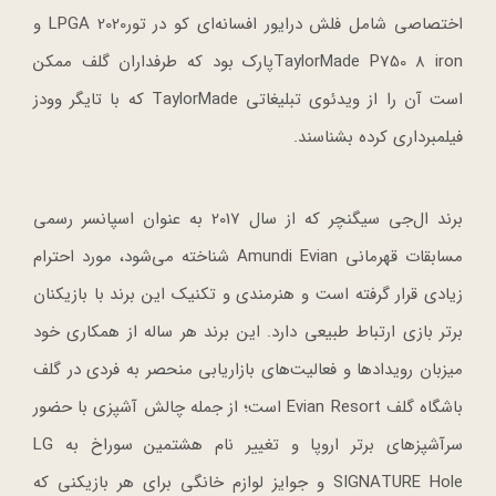
اختصاصی شامل فلش درایور افسانه‌ای کو در تورLPGA 2020 و
TaylorMade P750 8 ironپارک بود که طرفداران گلف ممکن
است آن را از ویدئوی تبلیغاتی TaylorMade که با تایگر وودز
فیلمبرداری کرده بشناسند.
برند ال‌جی سیگنچر که از سال 2017 به عنوان اسپانسر رسمی
مسابقات قهرمانی Amundi Evian شناخته می‌شود، مورد احترام
زیادی قرار گرفته است و هنرمندی و تکنیک این برند با بازیکنان
برتر بازی ارتباط طبیعی دارد. این برند هر ساله از همکاری خود
میزبان رویدادها و فعالیت‌های بازاریابی منحصر به فردی در گلف
باشگاه گلف Evian Resort است؛ از جمله چالش آشپزی با حضور
سرآشپزهای برتر اروپا و تغییر نام هشتمین سوراخ به LG
SIGNATURE Hole و جوایز لوازم خانگی برای هر بازیکنی که