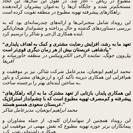
مطبوع در ریاض – آغاز شد. در طول این سال‌ها، این اتحاد
مستحکم‌تر شده و جایگاه آن‌ها را به‌عنوان پیشروان ارائه‌دهنده
راهکارهای پیشرفته تهویه مطبوع در منطقه تقویت کرده است.
این رویداد شامل سخنرانی‌ها و ارائه‌های چندرسانه‌ای بود که به
بررسی دستاوردهای گذشته و حال پرداخته و چشم‌انداز هیجان‌انگیز
آینده همکاری ال‌جی و شاکر را ترسیم کرد.
“تعهد ما به رشد، افزایش رضایت مشتری و کمک به اهداف پایداری
پادشاهی عربستان بیش از هر زمان دیگری قوی‌تر است.”
پیل‌وون جونگ، نماینده ال‌جی الکترونیکس در منطقه خاورمیانه و
آفریقا
محمد ابراهیم ابونعیان، مدیرعامل شرکت شاکر، نیز بر موفقیت و
هم‌افزایی این همکاری دیرینه تأکید کرد و ارزش‌های مشترک و باور
به ساختن آینده‌ای بهتر را برجسته ساخت.
“این همکاری پایدار، بازتابی از تعهد مشترک ما به ارائه راهکارهای
پیشرفته و کم‌مصرف تهویه مطبوع است که با چشم‌انداز استراتژیک
عربستان سعودی همسو هستند.”
محمد ابراهیم ابونعیان، مدیرعامل شاکر
این رویداد همچنین از سهامداران کلیدی، از جمله مشاوران و
پیمانکاران برتر حوزه تهویه مطبوع که نقش مهمی در موفقیت این
همکاری داشته‌اند، تقدیر کرد.