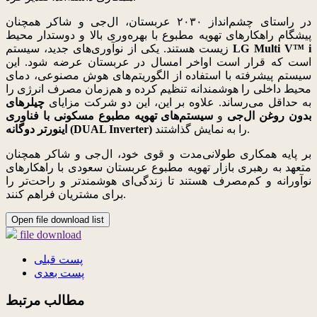
در راستای چشم‌انداز ۲۰۳۰ عربستان، ال‌جی و شاکر همچنان
پیشگام راهکارهای تهویه مطبوع با بهره‌وری بالا و دوستدار محیط
LG Multi V™ i
زیست هستند. یکی از نوآوری‌های جدید، سیستم
است که قرار است اواخر امسال در عربستان عرضه شود. این
سیستم پیشرفته با استفاده از الگوریتم‌های هوش مصنوعی، دمای
محیط داخلی را هوشمندانه تنظیم کرده و هم‌زمان مصرف انرژی را
به حداقل می‌رساند. علاوه بر این، این دو شرکت مزایای
چیلرهای
بدون روغن ال‌جی
و
سیستم‌های تهویه مطبوع مسکونی با فناوری
را به نمایش گذاشتند.
اینورتر دوگانه (DUAL Inverter)
بر پایه همکاری طولانی‌مدت و قوی خود، ال‌جی و شاکر همچنان
متعهد به رهبری بازار تهویه مطبوع عربستان سعودی با راهکارهای
نوآورانه و کم‌مصرف هستند تا زندگی‌ای هوشمندتر و راحت‌تر را
برای مشتریان فراهم کنند.
Open file download list
file download
پست قبلی
پست بعدی
مطالب مرتبط