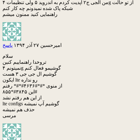
من الجی ج۲ اپدیت کردم به اندروید ۵ ولی تنظیمات ۴g از تو حالت
شبکه پاک شده نمیدونم چه کار کنم
راهنمایی کنید ممنون میشم
امیرحسین
۲۷ آذر ۱۳۹۴
پاسخ
سلام
تروخدا راهنماییم کنین
نمیتونم ۴g گوشیمو فعال کنم
گوشیم ال جی جی ۳ هست
ایکون lte رو نداره
از منوی *#*#۴۶۳۶#*#* رفتم
این ۳۸۴۵#*۸۵۵#
از این هم رفتم نشد
lte configs گوشیم آپ نمیشه
حذف هم نمیشه
مرسی