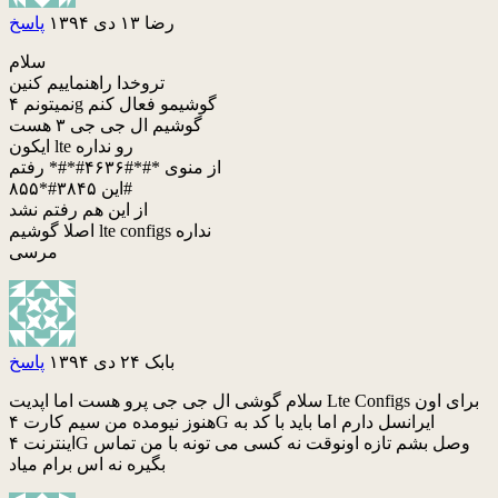
رضا
۱۳ دی ۱۳۹۴
پاسخ
سلام
تروخدا راهنماییم کنین
نمیتونم ۴g گوشیمو فعال کنم
گوشیم ال جی جی ۳ هست
ایکون lte رو نداره
از منوی *#*#۴۶۳۶#*#* رفتم
این ۳۸۴۵#*۸۵۵#
از این هم رفتم نشد
اصلا گوشیم lte configs نداره
مرسی
بابک
۲۴ دی ۱۳۹۴
پاسخ
سلام گوشی ال جی جی پرو هست اما اپدیت Lte Configs برای اون
هنوز نیومده من سیم کارت ۴G ایرانسل دارم اما باید با کد به
اینترنت ۴G وصل بشم تازه اونوقت نه کسی می تونه با من تماس
بگیره نه اس برام میاد