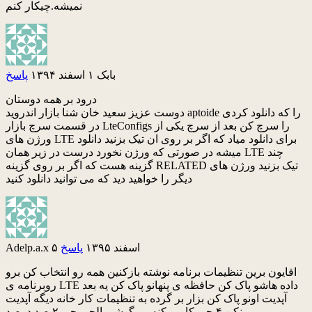
نمیشه.چیکار کنم
بابک
۱ اسفند ۱۳۹۴
پاسخ
درود بر همه دوستان
دوست عزیز سعید خان شنا بازار اندروید aptoide را که دانلود کردی
در قسمت سرچ بازار LteConfigs را سرچ کن بعد از سرچ یکی از
ورژن های LTE برای دانلود میاد که اگر بر روی ان تیک بزنید دانلود
میشه در صورتی که ورژن نخورد درست در زیر همان LTE چند
گزینه هست که اگر بر روی گزینه RELATED تیک بزنید ورژن های
دیگر را خواهید دید که می توانید دانلود کنید
۵ اسفند ۱۳۹۵
پاسخ
Adelp.a.x
اقایون برین تنظیمات برنامه نوشته بازکنین همه رو انتخاب کن برو
روبرنامه ی LTE داده هاشو پاک کن حافظه ی پنهانو پاک کن یه بعد
آپدیت اونو پاک کن بزار بر گرده به تنظیمات کار خانه دیگه آپدیت
نکن ۴ جی کار میکنه رو گوشی الجی جی ۲ صد درصد