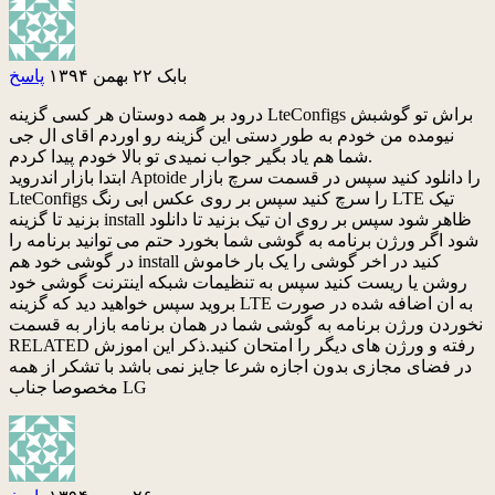
بابک
۲۲ بهمن ۱۳۹۴
پاسخ
درود بر همه دوستان هر کسی گزینه LteConfigs براش تو گوشبش
نیومده من خودم به طور دستی این گزینه رو اوردم اقای ال جی
شما هم یاد بگیر جواب نمیدی تو بالا خودم پیدا کردم.
ابتدا بازار اندروید Aptoide را دانلود کنید سپس در قسمت سرچ بازار
LteConfigs را سرچ کنید سپس بر روی عکس ابی رنگ LTE تیک
بزنید تا گزینه install ظاهر شود سپس بر روی ان تیک بزنید تا دانلود
شود اگر ورژن برنامه به گوشی شما بخورد حتم می توانید برنامه را
در گوشی خود هم install کنید در اخر گوشی را یک بار خاموش
روشن یا ریست کنید سپس به تنظیمات شبکه اینترنت گوشی خود
بروید سپس خواهید دید که گزینه LTE به ان اضافه شده در صورت
نخوردن ورژن برنامه به گوشی شما در همان برنامه بازار به قسمت
RELATED رفته و ورژن های دیگر را امتحان کنید.ذکر این اموزش
در فضای مجازی بدون اجازه شرعا جایز نمی باشد با تشکر از همه
مخصوصا جناب LG