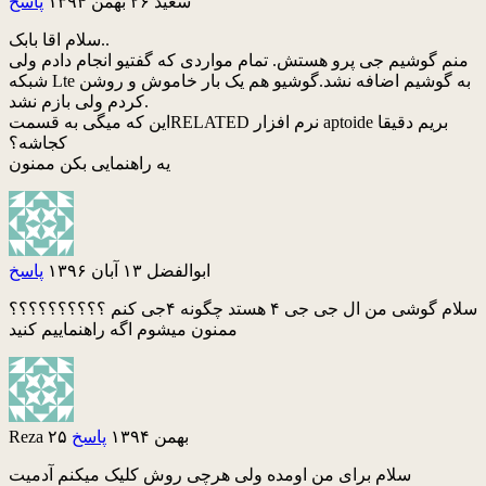
سعید
۲۶ بهمن ۱۳۹۴
پاسخ
سلام اقا بابک..
منم گوشیم جی پرو هستش. تمام مواردی که گفتیو انجام دادم ولی
شبکه Lte به گوشیم اضافه نشد.گوشیو هم یک بار خاموش و روشن
کردم ولی بازم نشد.
این که میگی به قسمتRELATED نرم افزار aptoide بریم دقیقا
کجاشه؟
یه راهنمایی بکن ممنون
ابوالفضل
۱۳ آبان ۱۳۹۶
پاسخ
سلام گوشی من ال جی جی ۴ هستد چگونه ۴جی کنم ؟؟؟؟؟؟؟؟؟؟
ممنون میشوم اگه راهنماییم کنید
۲۵ بهمن ۱۳۹۴
پاسخ
Reza
سلام برای من اومده ولی هرچی روش کلیک میکنم آدمیت