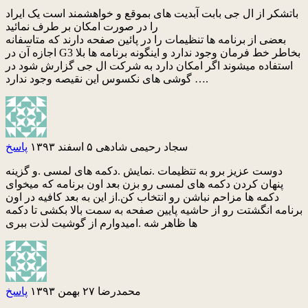
باتشکر از ال جی بابت آبدیت های بموقع و خواهشمند است یک ایراد
را در صورت امکان بر طرف نمائید
بعضی از برنامه ها تنظیمات را در پائین صفحه دارند که متاسفانه
اجازه آن در G3 بخاطر خط فرمان وجود ندارد و اینگونه برنامه ها بلا
استفاده میشوند اگر امکان دارد به شرکت ال جی گزارش شود در
گوشی های نکسوس این نقیصه وجود ندارد ….
سجاد رحیمی شادهی
۵ اسفند ۱۳۹۳
پاسخ
دوست عزیز برو به تتظیمات .نمایش .دکمه های لمسی .و گزینه
پنهان کردن دکمه های لمسی رو بزن بعد اون برنامه که میخوای
دکمه ها مزاحم نباشن رو انتخاب کن.از این به بعد کافیه در اون
برنامه انگشتت رو از حاشیه پایین صفحه به سمت بالا بکشی تا دکمه
ها ظاهر شه .امیدوارم از گوشیت لذت ببری
محمدرضا
۲۷ بهمن ۱۳۹۳
پاسخ