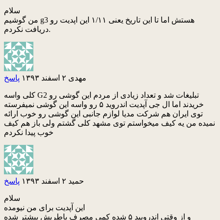
سلام
من گوشیم g3 هستش اما تا این تاریخ یعنی ۱/۱۱ این اپدیت رو
دریافت نکردم.
مهدی
۲ اسفند ۱۳۹۳
پاسخ
کلی واسه G2 تبلیغات شد و تعداد زیادی از مردم این گوشی رو
خریدند اما ال جی آپدیت اندروید ۵ رو واسه این گوشی نمیفرسته
توی ایران هم شرکت مدیا لوازم جانبی این گوشی رو خوب ارائه
نمیده من یه کیف میخواستم توی مشهد کلی گشتم ولی باز هم کیف
خوب پیدا نکردم
حمید
۲ اسفند ۱۳۹۳
پاسخ
سلام
این آپدیت برای من نیومده
و از وقتی اندرویید ۵ شده کمی مصرف باطریش بیشتر شده