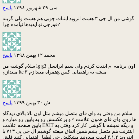
اسی
۲۹ شهریور ۱۳۹۸
پاسخ
گوشی من ال جی ۳ هست انروید ابنبات چوبی هم هست ولی گزینه
فورجی تو اپدیدها نیامده چرا?
محمد
۱۲ بهمن ۱۳۹۸
پاسخ
سلام گوشیه من lg g3 اون برنامه ام ابدیت کردم ولی سیم ایرانسل
میندازم lte همراه میندازم ۳g میشه یه راهنمایی کنین
ش
۳۰ بهمن ۱۳۹۹
پاسخ
سلام من وقتی به وای فای متصل میشم مثل اون بالا بالای دیدگاه
ها روی وای فای همون علامت ^ و برعکسش رو به پایین رو میاره و
پایین صفحه علامت EXIT و دیگه نمیشه با گوشی کار کرد وقتی به
اینترنت هم متصل بشم همین اتفاق میفته گوشیم ال جی پی ۷۱۳ با
اندروید ۴.۱.۲ است میدونید مشکلش چی لطفا راهنمایی کنید فلش