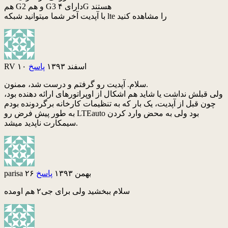
هم G2 و هم G3 دارای ۴G هستند
با آپدیت آخر شما میتوانید شبکه lte را مشاهده کنید
۱۰ اسفند ۱۳۹۳
پاسخ
RV
سلام. آپدیت رو گرفتم و درست شد، ممنون.
ولی قبلش نداشت یا شاید هم اشکال از اوپراتورهای ارائه دهنده بود،
چون قبل از آپدیت، یک بار که به تنظیمات کارخانه برگردونده بودم
به طور پیش فرض رو LTEauto بود ولی به محض وارد کردن
سیمکارت ناپدید میشد.
۲۶ بهمن ۱۳۹۳
پاسخ
parisa
سلام ببخشید ولی برای جی۲ هم اومده