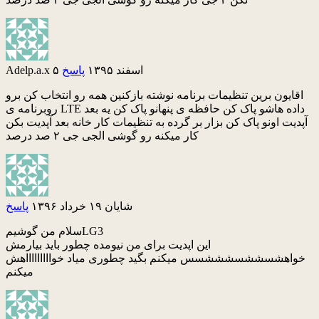
۵ اسفند ۱۳۹۵
پاسخ
Adelp.a.x
اقایون برین تنظیمات برنامه نوشته بازکنین همه رو انتخاب کن برو
روبرنامه ی LTE داده هاشو پاک کن حافظه ی پنهانو پاک کن یه بعد
آپدیت اونو پاک کن بزار بر گرده به تنظیمات کار خانه بعد آپدیت بکن
کار میکنه رو گوشی الجی جی ۲ صد درصد
شایان
۱۹ خرداد ۱۳۹۶
پاسخ
سلام من گوشیمLG3
این اپدیت برای من نیومده چطور باید بیارمش
خواهشسششسشششسس میکنم بگید چطوری میاد خواااااااااهش
میکنم