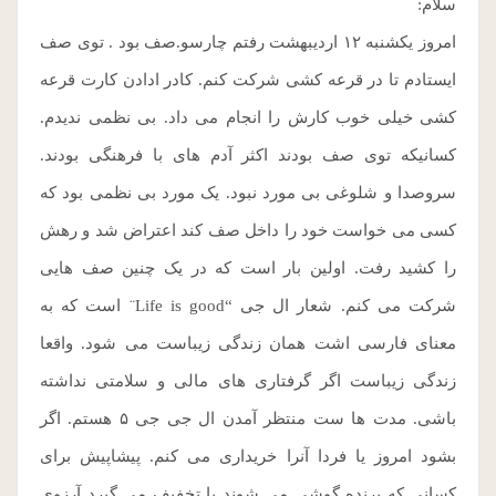
سلام:
امروز یکشنبه ۱۲ اردیبهشت رفتم چارسو.صف بود . توی صف
ایستادم تا در قرعه کشی شرکت کنم. کادر ادادن کارت قرعه
کشی خیلی خوب کارش را انجام می داد. بی نظمی ندیدم.
کسانیکه توی صف بودند اکثر آدم های با فرهنگی بودند.
سروصدا و شلوغی بی مورد نبود. یک مورد بی نظمی بود که
کسی می خواست خود را داخل صف کند اعتراض شد و رهش
را کشید رفت. اولین بار است که در یک چنین صف هایی
شرکت می کنم. شعار ال جی “Life is good¨ است که به
معنای فارسی اشت همان زندگی زیباست می شود. واقعا
زندگی زیباست اگر گرفتاری های مالی و سلامتی نداشته
باشی. مدت ها ست منتظر آمدن ال جی جی ۵ هستم. اگر
بشود امروز یا فردا آنرا خریداری می کنم. پیشاپیش برای
کسانی که برنده گوشی می شوند یا تخفیف می گیرد آرزوی