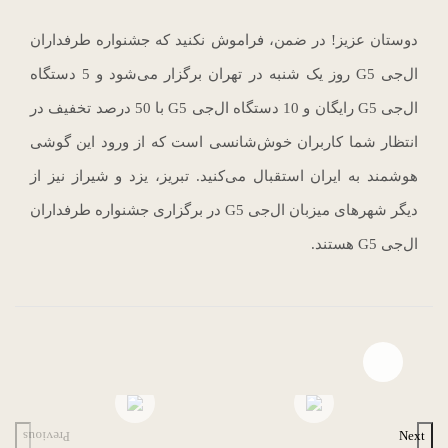
دوستان عزیز! در ضمن، فراموش نکنید که جشنواره طرفداران
ال‌جی G5 روز یک شنبه در تهران برگزار می‌شود و 5 دستگاه‌
ال‌جی G5 رایگان و 10 دستگاه ال‌جی G5 با 50 درصد تخفیف در
انتظار شما کاربران خوش‌شانسی است که از ورود این گوشی
هوشمند به ایران استقبال می‌کنید. تبریز، یزد و شیراز نیز از
دیگر شهرهای میزبان ال‌جی G5 در برگزاری جشنواره طرفداران
ال‌جی G5 هستند.
Open file download list
file download
file download
Next
Previous