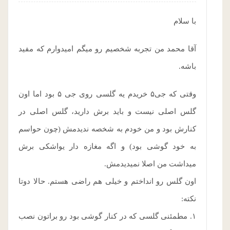
با سلام
آقا محمد من تجربه شخصیم رو میگم امیدوارم که مفید
باشه.
وقتی که جی۵ خریدم یه گلسی روی جی ۵ بود اما اون
گلس اصلی نیست و باید برش دارید، گلس اصلی در
کنارش بود و من خودم به شخصه ندیدمش (چون حواسم
به خود گوشی بود) و اگه مغازه دار یواشکی برش
میداشت من اصلا نمیدیدمش.
اون گلس رو انداختم و خیلی هم راضی هستم. حالا دوتا
نکته:
۱. مطمئنی گلسی که در کنار گوشی بود رو براتون نصب