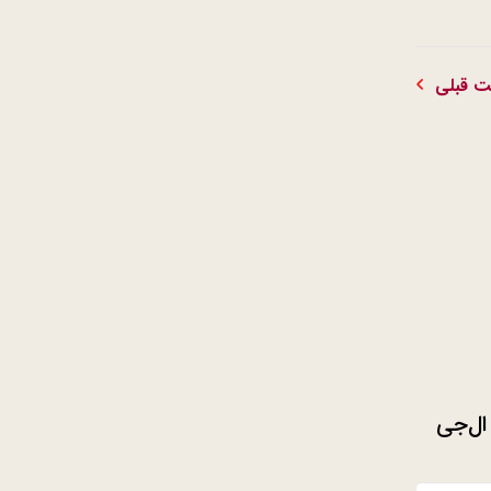
 قبلی
یدترین تلویزیون OLED ال‌جی