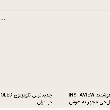
پست
یخچال هوشمند INSTAVIEW
جد
THI ال‌جی مجهز به هوش
در ایران
CES 2