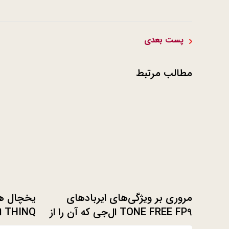
پست بعدی
مطالب مرتبط
مروری بر ویژگی‌های ایربادهای
TONE FREE FP9 ال‎‌جی که آن را از
NQ
سایر ایربادها متمایز می‌کند
مصنوعی در 018