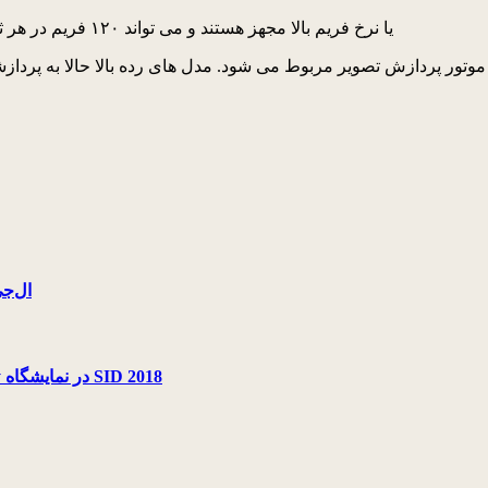
ضمناً تلویزیون های جدید ال جی حالا به فناوری HFR یا نرخ فریم بالا مجهز هستند و می تواند ۱۲۰ فریم در هر ثانیه نمایش دهند
با کولره
پرده‌برداری از نمایشگر منعطف و شفاف 77 اینچ شرکت LG Display در نمایشگاه SID 2018