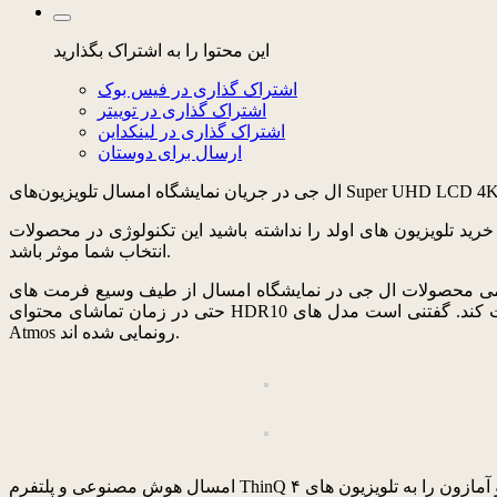
این محتوا را به اشتراک بگذارید
اشتراک گذاری در فیس بوک
اشتراک گذاری در توییتر
اشتراک گذاری در لینکداین
ارسال برای دوستان
یون های اولد را نداشته باشید این تکنولوژی در محصولات LED می تواند در
انتخاب شما موثر باشد.
ولات ال جی در نمایشگاه امسال از طیف وسیع فرمت های HDR از جمله Dolby Vision، HDR10 و Advanced HDR پشتبانی می کنند. ال جی مدعی شده که الگوریتم اختصاصی این تلویزیون ها
حتی در زمان تماشای محتوای HDR10 می تواند به شکلی پویا روشنایی تصویر و کنتراست آن را به صورت فریم به فریم مدیریت کند. گفتنی است مدل های OLED این شرکت نیز همراه با تکنولوژی Dolby
Atmos رونمایی شده اند.