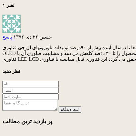
۱ نظر
حسين
۲۶ دی ۱۳۹۶
پاسخ
قطعا تا دوسال آینده بیش از ۹۰درصد تولیدات تلوزیونهای ال جی فناوری NANO SELL استفاده خواهند نمود هرچند کیفیت تصویری چه از نظر وضوح و چه از نظر واماندگی و یا بروز رسانی به پای فناوری
OLED نمی رسد اما قطعا قیمت بسیار ارزان این فناوری د کنار سبک وزن تر بودن و امکان تولید تلوزیونهای با بدنه باریک که هزینه جابجایی محصول را تا ۳۰ دذصد کاهش می دهد و مشابهت فناوری آن با
نظر دهید
ثبت دیدگاه
پر بازدید ترین
مطالب