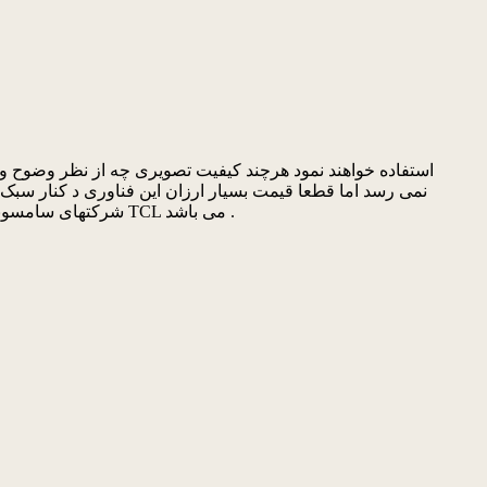
فناوری LED LCD موجود و استفاده از متریال مشترک قطعا این پیش بینی محقق می گردد این فناوری قابل مقایسه با فناوری QLED شرکتهای سامسونگ و TCL می باشد .