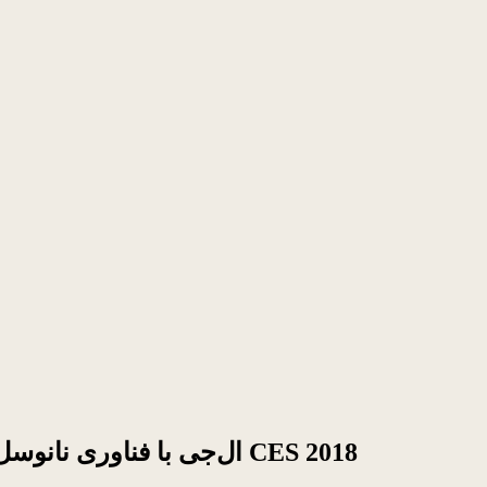
تلویزیون‌های جدید Super UHD ال‌جی با فناوری نانوسل در نمایشگاه CES 2018