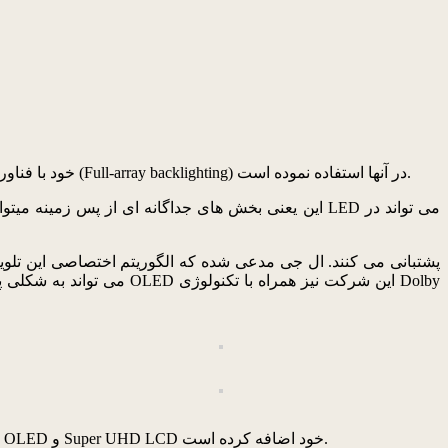
ال جی در جریان نمایشگاه امسال تلویزیون‌های Super UHD LCD 4K خود با فناوری نانوسل را نیز به روز رسانی کرده و از تکنولوژی بک لایت تمام آرایه (Full-array backlighting) در آنها استفاده نموده است.
این یعنی بخش های جداگانه ای از پس زمینه میتوانند رو
امسال هوش مصنوعی و پلتفرم ThinQ نقطه اصلی تمرکز ال جی بوده و این شرکت دستیار دیجیتالی گوگل و آمازون را به تلویزیون های ۴K OLED و Super UHD LCD خود اضافه کرده است.