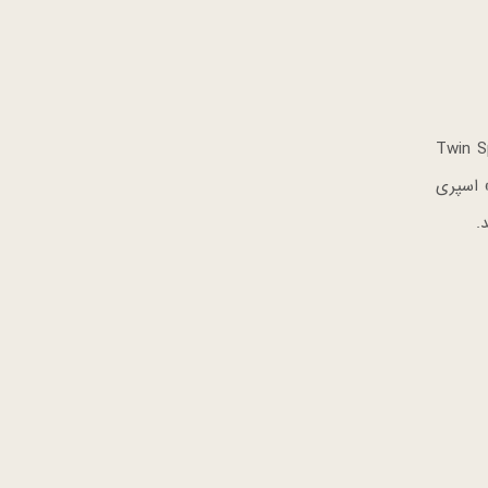
قیقه، عملکرد شستشوی بی‌نظیری را ارایه می‌دهد. قابلیت اسپری دوگانه Twin Spray
ا بهتر به مواد شوینده آغشته می‌کند و زمان شستشو را با بهبود کیفیت کاهش میدهد . ویژگی «Atomizing Rinse Spray» اسپری
.