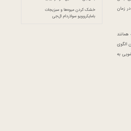
یع، TurboWash می توانید در هر بار شستشو تا 30 دقیقه در زمان
خشک کردن میوه‌ها و سبزیجات
بامایکروویو سولاردام ال‌جی
 اینورتر دایرکت درایو خود موفق به ابداع فناوری سشتشوی 6 حرکته همانند
 الگوی
ویی به