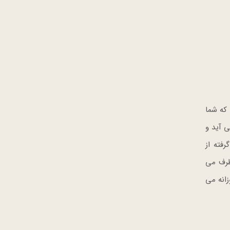
که شما
 آید و
دایرکت درایو خود شستشوی Wave Wash که الهام گرفته از
طرف می
روزانه می