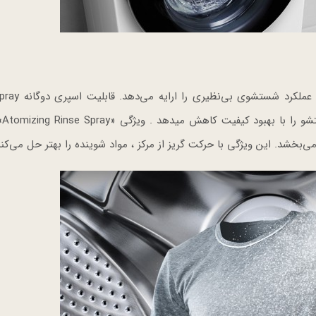
فناوری TurboWash با کاهش زمان شستشو تا 49 د
لباس‌ها ر
بخشد. این ویژگی با حرکت گریز از مرکز ، مواد شوینده را بهتر حل می‌کند