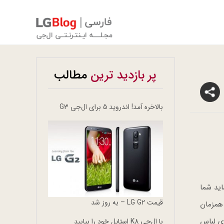
پر بازدید ترین
مطالب
بالاخره آمد! اندروید 5 برای ال‌جی G3
شاید شما
قیمت LG G2 – به روز شد
 همزمان
ینی واشر Mini Washer در حال شستشوی لباس
با ال‌جی K8 استایل خود را بیابید