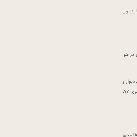
 تلویزیون
 و معلق بودن در هوا
ن دیوار و
تلویزیون را به صفر برساند. حس غوطه‌ور شدن با بلندگوهای پرقدرتی که صدای بی‌رقیب Dolby Atmos دارد کامل می‌شود. طراحی سری W7
این تلویزیون جزو اولین تلویزیون‌های دنیاست که برای ارائه بهترین محتوا، تصویر بی‌همتا و صدای شاهکار به فناوری Dolby Atmos مجهز