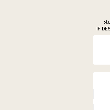
اد
 از 2017 IF DESIGN