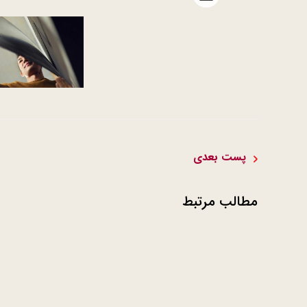
Open file download list
پست بعدی
مطالب مرتبط