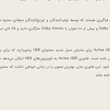
 و Dolby Atmos راهکاری جامع و فراگیری هستند که توسط تولیدکنندگان و توزیع‌کنندگان حرفه‌ای محتو
دنیا حمایت می‌شوند. بیش از ۸۰ عنوان استودیو با Dolby Vision و ب
سری W7 و تمام تلویزیون‌های OLED ال‌جی از فناوری Active HDR برای نمایش نسل جدید محتوای R
کشیدن صحنه‌های روشن‌تر و جزییات بیشتر در سایه طراحی شده است. فناوری Active HDR به 
اشته باشد.