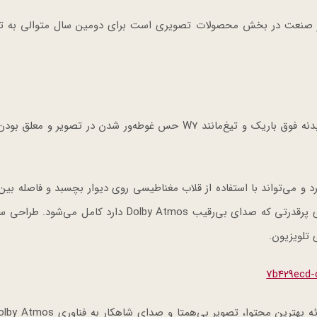
ن ابتکار CES که بالاترین افتخار صنعت در بخش محصولات تصویری است برای دومین سال متوالی به
با طراحی مبتکرانه سری W7 برای تأکید بر زیبایی صفحه، بدنه فوق باریک و تیغ‌مانند W7 حس غوطه‌ور شدن در تصویر
 ۲٫۵۷ میلی‌متر ضخامت دارد و می‌تواند با استفاده از قلاب مغناطیسی روی دیوار بچسبد و فاصله بی
 تلویزیون.