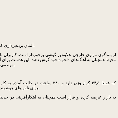
هدست TONE Ultra SE ال‌جی مدل HBS-835S با بلندگوی خارجی در صدر محصولات جدیدی بود که شرکت ال‌جی در نمایشگاه IFA 2018 آلمان پرده‌برداری کرد.
محیط همچنان به آهنگ‌های دلخواه خود گوش دهند. این هدست برای آن
بهره می‌برد که با استفاده از مواد مرغوب و درجه یکی مانند لایه پلیمر با غلاف فلزی قادر است صدای بالای واضح و صدای بم کامل‌تری را منتشر کند.
میکروفون‌های دوگانه MEMS برخوردار است که صدایی فوق‌العاده واضح را منتشر کرده و از برنامه کاربردی Tone & Talk برای تلفن‌های هوشمند پشتیبانی می‌کند.