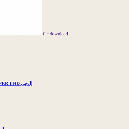
file download
تماشای پرطرفدارترین سریال‌های روز در تلویزیون‌های ‌OLED و SUPER UHD ال‌جی