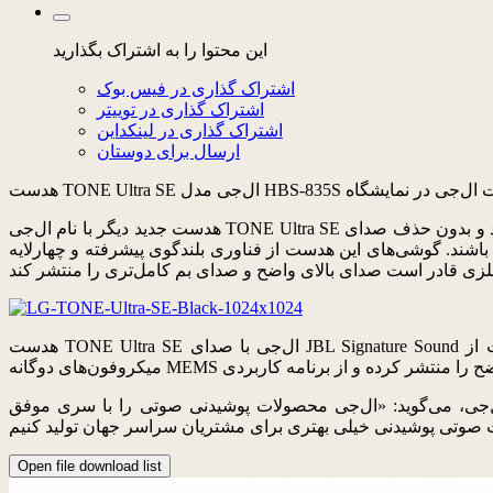
این محتوا را به اشتراک بگذارید
اشتراک گذاری در فیس بوک
اشتراک گذاری در توییتر
اشتراک گذاری در لینکداین
ارسال برای دوستان
هدست جدید دیگر با نام ال‌جی TONE Ultra SE از بلندگوی مونوی خارجی علاوه بر گوشی برخوردار است. کاربران با استفاده از بلندگوهای خارجی قادر خواهند بود تماس تلفنی برقرار کنند و بدون حذف صدای
اشند. گوشی‌های این هدست از فناوری بلندگوی پیشرفته و چهارلایه
هدست TONE Ultra SE ال‌جی با صدای JBL Signature Sound که فقط ۴۴٫۱ گرم وزن دارد و ۳۸۰ ساعت در حالت آماده به کار خواهد ماند در رنگ‌های آبی و مشکی به فروش می‌رسد. این هدست از
یدنی صوتی را با سری موفق TONE به بازار عرضه کرده و قرار است همچنان به ابتکارآفرینی در جدیدترین لوازم
Open file download list