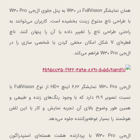
همان نمایشگر FullVision در W30 به پنل جلوی ال‌جی W30 Pro
با طراحی ناچ متنوع زینت بخشیده است. کاربران می‌توانند به
راحتی طراحی ناچ را تغییر داده یا آن را پنهان کنند. ناچ
قطره‌ای V شکل امکان مخفی کردن یا شخصی سازی را در
ال‌جی W30 Pro فراهم می‌کند.
ال‌جی W30 Pro نمایشگر ۶,۲۲ اینچ +HD از نوع FullVision با
نسبت تصویر ۱۹:۹ دارد که با وجود رنگ‌های زنده و طبیعی و
همین طور وضوح بالای آن تجربه نمایش و کار با این تلفن
هوشمند را بسیار غوطه‌ورکننده جلوه می‌دهد.
ال‌جی W30 Pro با پردازنده هشت هسته‌ای اسنپدراگون