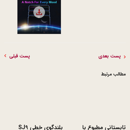
file download
پست بعدی
پست قبلی
مطالب مرتبط
تابستانی مطبوع با
بلندگوی خطی SJ9