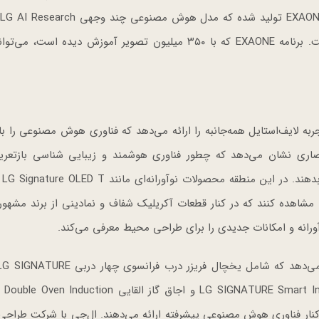
د
فضایی پویا را رقم زده که مطابق با اولویت‌های فردی است. برنامه EXAONE که با ۳۵۰ میلیون تصویر آموزش دیده ا
Curate & Elevate (Upscale Home ) یک تجربه لایف‌استایل همه‌جانبه را ارائه می‌دهد که فناوری هوش مصنوعی ر
صاری نشان می‌دهد که چطور فناوری هوشمند و زیبایی شناسی بازتعر
می‌توان
نندگان می‌توانند تلویزیون OLED T شفاف را مشاهده کنند که در کنار قطعات آکریلیک شفاف و نمادینی از برند م
OLED شفاف است. در اینجا همچنین مایکروویو LG SIGNATURE Smart InstaView و اجاق گاز القایی ion
در کنار فناوری هوش مصنوعی پیشرفته ارائه می‌دهند. ال‌جی با شرکت طراحی