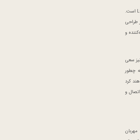
در ورودی غرفه نیز تم ال‌جی با نمای برند پویا و همه‌جانبه زنده شده که یک نمایشگر نیم دایره‌ای عظیم با LG Kinetic LED Media Art است.
 از طراحی
کننده و
ی نیز سعی
 که چطور
هند کرد
تصال و
ش مهربان