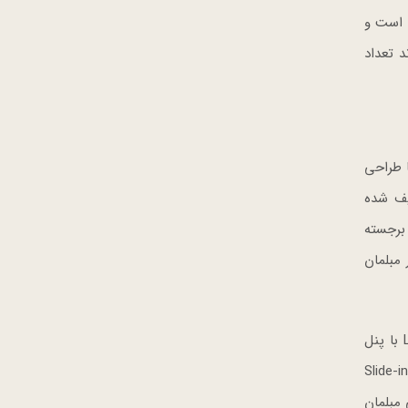
ر سرتاسر این بخش، تصاویر و محتوای محیطی توسط EXAONE تولید شده که مدل هوش مصنوعی چند وجهی LG AI Research است و
ست، می‌تواند تعداد
ا با طراحی
یف شده
ند با هم ترکیب شوند تا هر لحظه را در خانه ارتقا بدهند. در این منطقه محصولات نوآورانه‌ای مانند LG Signature OLED T برجسته
شهور مبلمان
این بخش همچنین نسل دوم LG SIGNATURE را نشان می‌دهد که شامل یخچال فریزر درب فرانسوی چهار دربی LG SIGNATURE با پنل
Slide-in Double Oven Induct
 مبلمان