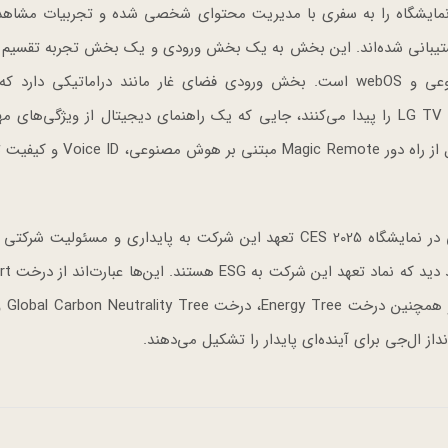
Escape & I شرکت‌کنندگان در نمایشگاه را به سفری با مدیریت محتوای شخصی شده و تجربیات مشا
د که توسط پردازنده α11 AI ال‌جی و پلتفرم webOS پشتیبانی شده‌اند. این بخش به یک بخش ورودی و یک بخش تجربه ت
دومی برای نمایش قابلیت‌های این پردازنده هوش مصنوعی و webOS است. بخش ورودی فضای غار مانند دراماتیکی د
بازدیدکنندگان یک درب مخفی برای تجربه هوش مصنوعی LG TV را پیدا می‌کنند، جایی که یک راهنمای دیجیتال از ویژگی‌
فناوری وجود دارد. از نکات برجسته آن نیز می‌توان به کنترل از راه دور mote
همراه با جدیدترین راهکارهای زندگی هوشمند، غرفه ال‌جی در نمایشگاه CES 2025 تعهد این شرکت به پایداری و مسئول
داد. در سرتاسر غرفه، با
Kit Tree، درخت e