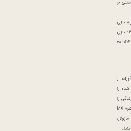
وعی مبتنی بر
جربه بازی
ستگاه بازی
شخصی‌سازی شده و کنترل تنظیمات را تنها با فشار یک دکمه آسان می‌کند. بازدیدکنندگان می‌توانند مانیتور بازی هوشمند پیشرفته webOS
وآورانه از
شده را
دگی را
به یک کافه شیک، یک استراحتگاه آرامش‌بخش یا یک سینمای شخصی ممتاز تبدیل کنند. علاوه بر این، این منطقه همچنین دارای پلتفرم MX
ژولار،
نند.