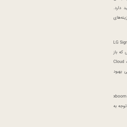
شگاهی را برپا کرده که بر فلسفه Live Beyond برند LG SIGNATURE تأکید دارد.
ینه‌های
ند که از نصب ۲۸ واحد از LG Signature OLED T
که باز
است، بر طراحی براق و نازک فناوری OLED شفاف تأکید دارد. بازدیدکنندگان با تصاویری مسحورکننده از جمله جلوه‌های رنگارنگ Cloud
 بهبود
بخش Dive & Vibe یک کاوش سرگرم‌کننده و چند حسی از صدا و موسیقی مبتنی بر هوش مصنوعی ارائه می‌دهد. اسپیکرهای جدید xboom
توجه به