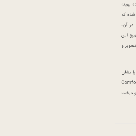
هده بهینه
قسیم شده که
ارد که در آن،
های مهیج این
Magic Re مبتنی بر هوش مصنوعی، Voice ID و کیفیت تصویر و
یت شرکتی را نشان
زدیدکنندگان چندین درخت را خواهند دید که نماد تعهد این شرکت به ESG هستند. این‌ها عبارت‌اند از درخت Comfort
Sustainable Exhibition History Tre و همچنین درخت Energy Tree، درخت Global Carbon Neutrality Tree و درخت