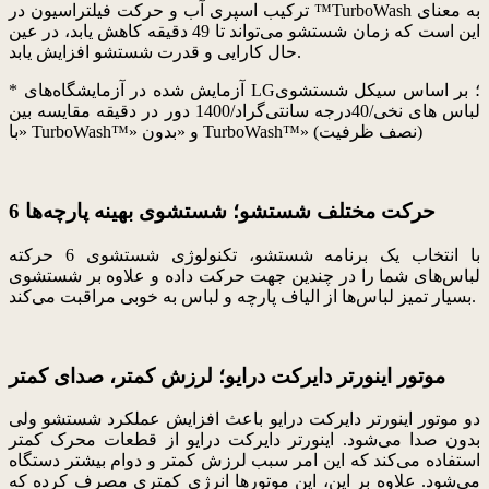
ترکیب اسپری آب و حرکت فیلتراسیون در ™TurboWash به معنای
این است که زمان شستشو می‌تواند تا 49 دقیقه کاهش یابد، در عین
حال کارایی و قدرت شستشو افزایش یابد.
* آزمایش شده در آزمایشگاه‌های LG؛ بر اساس سیکل شستشوی
لباس های نخی/40درجه سانتی‌گراد/1400 دور در دقیقه‌ مقایسه بین
«با TurboWash™» و «بدون TurboWash™» (نصف ظرفیت)
6 حرکت مختلف شستشو؛ شستشوی بهینه پارچه‌ها
با انتخاب یک برنامه شستشو، تکنولوژی شستشوی 6 حرکته
لباس‌های شما را در چندین جهت حرکت داده و علاوه بر شستشوی
بسیار تمیز لباس‌ها از الیاف پارچه و لباس به خوبی مراقبت می‌کند.
موتور اینورتر دایرکت درایو؛ لرزش کمتر، صدای کمتر
دو موتور اینورتر دایرکت درایو باعث افزایش عملکرد شستشو ولی
بدون صدا می‌شود. اینورتر دایرکت درایو از قطعات محرک کمتر
استفاده می‌کند که این امر سبب لرزش کمتر و دوام بیشتر دستگاه
می‌شود. علاوه بر این، این موتورها انرژی کمتری مصرف کرده که