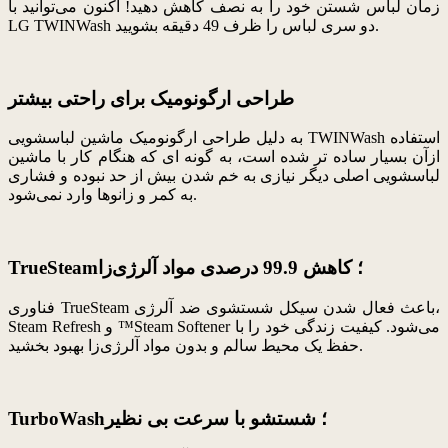
زمان لباس شستن خود را به نصف کاهش دهید! اکنون می‌توانید با
LG TWINWash دو سری لباس را ظرف 49 دقیقه بشویید.
طراحی ارگونومیک برای راحتی بیشتر
به دلیل طراحی ارگونومیک ماشین لباسشویی TWINWash استفاده
ازآن بسیار ساده تر شده است، به گونه ای که هنگام کار با ماشین
لباسشویی اصلی دیگر نیازی به خم شدن بیش از حد نبوده و فشاری
به کمر و زانوها وارد نمی‌شود.
TrueSteam؛ کاهش 99.9 درصدی مواد آلرژی‌زا
فناوری TrueSteam باعث فعال شدن سیکل شستشوی ضد آلرژی،
Steam Refresh و ™Steam Softener می‌شود. کیفیت زندگی خود را با
حفظ یک محیط سالم و بدون مواد آلرژی‌زا بهبود بخشید.
TurboWash؛ شستشو با سرعت بی نظیر