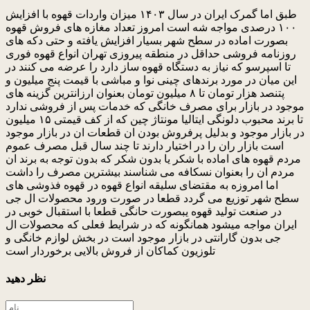
طبق اما گمرک ایران در سال ۱۴۰۳ میزان واردات قهوه با افزایش
۱۰۰ درصدی مواجه شه است امروز تعداد مغازه های فروش قهوه
بصورت اماده در سطح شهر بسیار افزایش یافته و حتی دکه های
روزنامه فروشی حداقل در منطقه پیروزی تهران انواع قهوه فوری
تا اسپرسو که نیاز به دستگاه قهوه ساز دارد را عرضه می کنند در
این میان در مورد برندهای چینی نوا و مباشی با قیمت پنج میلیون و
پتنصد هزار تومان تا ۸ میلیون تومان بعنوان ارزانترین گزینه های
موجود در بازار برای مصرف خانگی که خدمات پس از فروشی ندارد
تا برند محبوب دلونگی ایتالیا مونتاژ چین که از کف قیمتی ۱۵ میلیون
در بازار موجود و بدلیل پرفروش بودن ان قطعات ان در بازار موجود
است بازار ران را در اختیار دارند تا چند سال قبل مصرف عموم
مردم قهوه های اماده با شکر یا بدون شکر که بدون توجه به برند ان
مردم ان را بعنوان نسکافه می شناسند بیشترین مصرف را داشت
اما امروزه به مقتضای سلیقه انواع قهوه در قهوه فذوشی های
سطح شهر توزیع می گردد قطعا در صورت ورود محصولات ال جی
در صنعت تولید قهوه یبصورت حانگی قطعا با استقبال خوبی در
ایران مواجه میشود همانگونه که در شرایط فعلی که محصولات ال
جی بدون گارانتی در بازار موجود است در بخش لوازم خانگی و
تلوزیون کماکان از فروش بالایی برخوردار است
نظر دهید