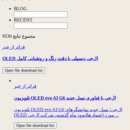
BLOG
RECENT
مجموع نتایج
9530
فراتر از خبر
OLED ال‌جی دیسپلی با دقت رنگ و روشنایی کامل
Open file download list
فراتر از خبر
تلویزیون OLED evo AI G6 ال‌جی با فناوری نسل جدید
تلویزیون OLED evo AI G6 ال‌جی؛ نسل جدید نمایشگرهای
OLED مورد اعتماد هالیوود ماه گذشته، شرکت ال‌جی ...
Open file download list