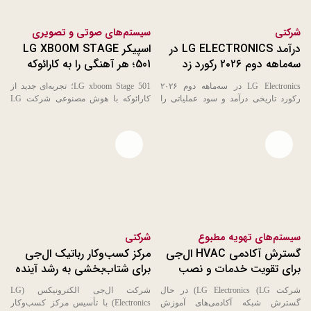
شرکتی
سیستم‌های صوتی و تصویری
درآمد LG ELECTRONICS در
اسپیکر LG XBOOM STAGE
سه‌ماهه دوم ۲۰۲۶ رکورد زد
501؛ هر آهنگی را به کارائوکه
هوشمند AI تبدیل کنید
LG Electronics در سه‌ماهه دوم ۲۰۲۶
LG xboom Stage 501؛ تجربه‌ای جدید از
رکورد تاریخی درآمد و سود عملیاتی را
کارائوکه با هوش مصنوعی شرکت LG
ثبت کرد LG Electronics ...
Electronics (LG) از اسپیکر ...
Open file download list
Open file download list
سیستم‌های تهویه مطبوع
شرکتی
گسترش آکادمی HVAC ال‌جی
مرکز کسب‌وکار رباتیک ال‌جی
برای تقویت خدمات و نصب
برای شتاب‌بخشی به رشد آینده
جهانی
شرکت LG Electronics (LG) در حال
شرکت ال‌جی الکترونیکس (LG
گسترش شبکه آکادمی‌های آموزش
Electronics) با تأسیس مرکز کسب‌وکار