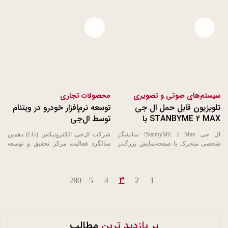
سیستم‌های گرمایش، تهویه و تهویه
رباتیک، گام مهمی برای تجمیع
مطبوع (HVAC) ...
توانمندی‌های کلیدی موردنیاز ...
Open file download list
Open file download list
سیستم‌های صوتی و تصویری
محصولات تجاری
تلویزیون قابل حمل ال جی
توسعه نرم‌افزار خودرو در ویتنام
STANBYME 2 MAX با
توسط ال‌جی
نمایشگر 4K
ال جی StanbyME 2 Max؛ نمایشگر
شرکت ال‌جی الکترونیکس (LG) دهمین
شخصی متحرک با صفحه‌نمایش بزرگ‌تر
سالگرد فعالیت مرکز تحقیق و توسعه
۳۲ اینچی 4K شرکت ال جی ...
(R&D) خود در ویتنام را جشن ...
3
280
5
4
2
1
پر بازدید ترین
مطالب