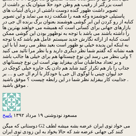
است بزرگتر از رقیب هم وطن خود حلا میتوان یک بر داشت از
تصویر داشت ظهور گنده دوست داشتی از دریای آبنبات های
پاستیلی خوشمزه وکه همه را شگفت زده می نماید و این تصویر
کنایه از رو کردن این ابر گوشی هوشمند بعنوان برگ برنده ال جی در
بازارهای جهانی برای کسانی است که همیشه می خواهند بهترین ها
را داشته باشند می باشد با توجه به نوظهور بودن این گوشی ممکن
است کنایه از ارائه نگارش جدید سیستم عامل هم باشد که با توجه
به اینکه این پدیده خیلی نو ظهور است بعید بنظر می رسد آیا با این
همه نشانه که گفتم شما نظر دیگری دارید و یا نظر مرا تائید می کنید
؟ ولی بنظر می رسد این نوع چیستانها هم برای خیلی ها جالب باشد
و بر تعداد مخاطبان سای بیفزاید بهتر است این نوع چیستانهای
جذاب را باز هم تکرار کنید شاید هم دادن یک جایزه خیلی کوچک در
حد لیوان چینی با لوگوی ال جی یا خودکار با آرم ال جی و … بر
جذابیت کار بیفزاید نظر شما در این رابطه چیست ؟ موفق باشید .
موفق باشید .
مسعود نودوشنی
۱۹ مرداد ۱۳۹۲
پاسخ
دوستانی که میگن G2 می خواد توی ایران عرضه بشه میشه لطف
کنند کی جهانی عرضه شد که حالا بخواد به این زودی توی ایران