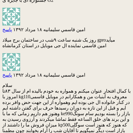
جشنواره ای با جایزه ی G2
امين قاسمي سليمانيه
۱۸ مرداد ۱۳۹۲
پاسخ
روز یک شنبه ساعت ۹شب در ساختمان برج میلاد gproمیآید
امین قاسمی نماینده ال جی موبایل در استان کرمانشاه
امين قاسمي سليمانيه
۱۸ مرداد ۱۳۹۲
پاسخ
سلام
با کمال افتخار عنوان میکنم و همواره به خودم بالیده ام از سال ۸۳تا
امروز با kg110معروف به آبنبات من و همکارانم در موبایل قاسمی
در کنار خانواده ال جی بوده ایم وهمواره از این جهت حض وافر برده
ایم و قبل از این تازه به دوران رسیدها حرف برای گفتن داشته ایم
وهنوز هم داریم زمانی که ما با ke990بازار را بسته بودیم سام سونگ
و این برند های خلق الساعه فقط تماشا میکردند و آرزوی رسیدن به
میزان فروش ما را داشتند از kp500که هنوز که هنوز است سوگلی
بازار است دیگر نمیگویم تا آقایان شب را آرام بخوابند چون مطمنا