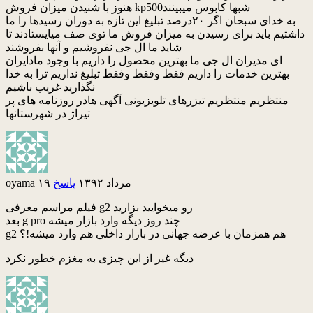
هنوز با شنیدن میزان فروش kp500شبها کابوس میبینند
به خدای سبحان اگر ۲۰درصد تبلیغ این تازه به دوران رسیدها را ما
داشتیم باید برای رسیدن به میزان فروش ما توی صف میایستادند تا
شاید ما ال جی نفروشیم و آنها بفروشند
ای مدیران ال جی ما بهترین محصول را داریم با وجود مادایران
بهترین خدمات را داریم فقط وفقط وفقط تبلیغ نداریم ترا به خدا
نگذارید غریب باشیم
منتظریم منتظریم تیزرهای تلویزیونی آگهی هادر روزنامه های پر
تیراژ در شهرستانها
۱۹ مرداد ۱۳۹۲
پاسخ
oyama
فیلم مراسم معرفی g2 رو میخوایید بزارید
بعد g pro چند روز دیگه وارد بازار میشه
g2 هم همزمان با عرضه جهانی در بازار داخلی هم وارد میشه!؟
دیگه غیر از این چیزی به مغزم خطور نکرد