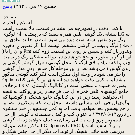
حسین
۱۹ مرداد ۱۳۹۲
پاسخ
بنام خدا
با سلام و احترام
با کمی دقت در تصویرچه می بینیم در قسمت بالا سمت راست
پیشانی یک گوشی تلفن همراه سفید که بر پیشانی آن لوگوی LG به
رنگ تیره نقش بسته است دیده می شود البته در حالت عادی این
لوگو و پیشانی گوشی مشخص نیست اما اگر تصویر را ذخیره ( Save
) و آن را با Pint ویندوز باز کنید و سپس بر روی این قسمت زوم کنید
این لو گو را بطور نا واضح خواهید دید با دولکه مشکی رنگ در سمت
چپ و لکه سیاه با لای لوگو که محل گوشی ( قرار گرفتن گوشی بر
روی گوش ) می باشد بعد از این مرحله کار حدس زدن مدل گوشی
راحتر می شود در وحله اول ممکن است فکر کنید گوشی مذکور
Optimus L9 باشد اما با کمی دقت خواهید دید لبه های این گوشی
برخلاف L9 بصورت خمیده و منحنی است در کاتالوگ تابستان ۹۲
جامع گوشیهای تلفن همراه ال جی هر چقدر زیر و رو کنید به نتیجه
ای نخواهید رسید زیرا در این کاتالوگ جامع هیچیک از گوشیها که
لوگوی ال جی را در پیشانی داشته و محل سه لکه مشکی در تصویر
راهم پوشش دهد نخواهید یافت اما به کمی جستجو در خبر منتشره
در تاریخ۱۳۹۲/۰۵/۱۳ با عنوان کپ و گفتی صمیمانه با گوشی ال جی
اپتیموس پرو از سایت آتی رسان به هدف خواهید زد بله گوشی
مذکور فقط میتواند LG Optimus G PRO به رنگ سفید باشد با
بررسی همه جانبی هیچیک از تولیدا ت دیگر ال جی چنین شکل و