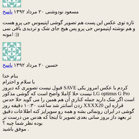
مسعود نودوشنی
۲۰ مرداد ۱۳۹۲
پاسخ
تازه توی عکس این پست هم تصویر گوشی اپتیموس جی پرو هست
و هم نوشته اپتیموس جی پرو پس هیج جای شک و تردیدی باقی نمی
مونه! :))
حسین
۲۰ مرداد ۱۳۹۲
پاسخ
بنام خدا
با سلام و احترام
قبول نیست تصویری که دیروز SAVE کردم با عکس امروز یکی
نیست حلا کاملا واضح است که گوشی مذکور LG optimus G Pro
است اگر شک دارید جمله کناری آن هم همین را می گوید حلا حدس
زدن آسانتر شد ساعت ۱۰:۳۰ دقیقه روز XXXX20 قراره این
گوشی در ایران رونمائی بشه و همه رو سوپرایز کنه اطلاعات دقیق
تر بعهد داز بروز سانی بعدی تصویر تا اینجا که هدس من درست تر
بوده نظر شما چیه ؟
موفق باشید .