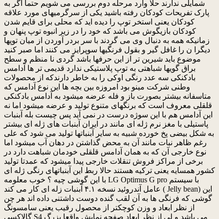
شمایلی ندارند حلا وارد مرحله دوم بررسی می شویم حتما اگر به
پارک تفریحات کودکان رفته باشید یکی از سرگرمیهای مورد علاقه
کودکان یعنی استخر توپ را دیده اید که محلی برای قایم شدن
کودکان بازیگوش می باشد که خود را در زیر انبوه توپ پنهان و
زمانیکه همه به دنبال وی می گردند با سر بردر آوردن از میان توپها
دیگرا ن را غافل گیر و بقول فرنگیها سوپرایز می کنند اما صبر کنید
موضوع باید شیرین تر از این حرفها باشد گردی نا منظم و سطح
براق گویها شباهتی به توپ پلاستیکی ندارد قدیمی تر ها آدامس
بادکنکی سه عدد رنگی اوکی را به خاطر دارندکه از محصولات
وطنی شرکت مینو بود امروزه بین بچه ها این نوع آدامس که
متاسفانه بیشتر بصورت باز و فله عرضه میشود به آدامس بادکنکی
قلقلی معروف است که برنگهای متنوع تولید و عرضه میشود اما نه
این آدامس هم با این سوژه درست در نمی آید پس چیست بله آبنبات
پاستیلی با مغز نرم ژله ای مانند در ایران آبنبات های ژله ای بیشتر
به شکل بیضی پخ خورده شبیه به سایر آبنباتها تولید می شود که علی
رغم ظاهر نبات مانند آن به محض گذاشتن در دهان آب میشود اما
نوع خارجی آن که به همان آدامس قلقلی خودمان شباهت دارد در
برخی از مراکز فروش تنقلات خارجی پیدا میشود که عمدتا تولید
کشور همسایه یعنی ترکیه هستند حالا ربط این آبنباتهای رنگی ژله ای
با این گوشی چیه ؟ خوب معلومه LG Optimus G pro با سیستم
عامل آندروئید نسخه ۴.۱ آبنبات زله ای کار می کند ( Jelly bean) این
گوشی که فرنگی ها به آن لقب گنده دوست داشتنی داده اند هر چن
از نظر ابعاد و وزن کوچکتر از محصول رقیب یعنی سامسونگ
گالاکسی S4 می باشد و لی از نظر ابعاد صفحه نمایش واقعا بزرگ