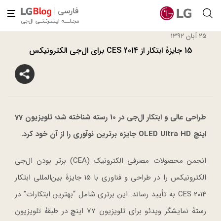
۲۵ آبان ۱۳۹۲
15 جایزۀ ابتکار از CES 2014 برای ال‌جی الکترونیکس
طراحی
عالی
و
ابتکار ال‌جی
در
10
رسته
شناخته
شد؛
تلویزیون
77
اینچ
OLED Ultra HD
جایزه
برترین
نوآوری
را
از
آن
خود
کرد
.
انجمن محصولات مصرفی الکترونیک (CEA) برتر بودن ال‌جی
الکترونیکس را در طراحی و فناوری با 15 جایزۀ بین‌المللی ابتکار
CES 2014 به تأیید رساند. این برتری شامل “بهترین ابتکارات” در
رستۀ نمایشگر ویدئو برای تلویزیون 77 اینچ در طبقۀ تلویزیون