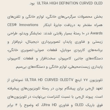
ULTRA HIGH DEFINITION CURVED OLED بود.
بخش محصولات سرگرمی‌های خانگی، لوازم خانگی و تلفن‌های
همراه مفتخر به دریافت جایزۀ ابتکار CES
Innovations
®
Awards در 10 رستۀ بسیار رقابتی شدند: نمایشگر ویدئو، طراحی
زیستی و فناوری پایدار، تصویربرداری دیجیتال، نرم‌افزار و
برنامه‌های کاربردی موبایل، قطعات صوتی-تصویری خانگی،
دستگاه‌های جانبی کامپیوتر، سخت‌‎افزار و قطعات کامپیوتر،
پایداری زیست‌محیطی، لوازم خانگی و دستگاه‌های بی‌سیم.
تلویزیون 77 اینچ ULTRA HD CURVED OLEDTV نمونه‌ای از
تعهد ال‌جی برای پیشگام بودن در رستۀ تلویزیون‌های پیشرفته
است. پیوند ال‌جی با نسبت کنتراست بی‌نهایت در تلویزیون‌های
فوق‌ باریک OLED و فناوری Ultra HD، که وضوح را 4 برابر