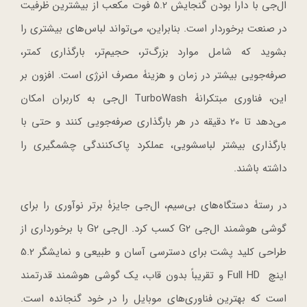
ال‌جی با دارا بودن گنجایش 5.2 فوت مکعب از بیشترین ظرفیت
در صنعت برخوردار است. بنابراین، می‌تواند لباس‌های بیشتری را
بشوید که شامل موارد بزرگ‌تر، حجیم‌تر، بارگذاری کمتر،
صرفه‌جویی بیشتر در زمان و هزینۀ مصرف انرژی است. افزون بر
این، فناوری مبتکرانۀ TurboWash ال‌جی به کاربران امکان
می‌دهد تا 20 دقیقه در هر بارگذاری صرفه‌جویی کنند و حتی با
بارگذاری بیشتر لباسشویی، عملکرد پاک‎‌کنندگی چشمگیری را
داشته باشند.
در رستۀ دستگاه‌های بی‌سیم، ال‌جی جایزۀ برتر نوآوری را برای
گوشی هوشمند ال‌جی G2 کسب کرد. ال‌جی G2 با برخورداری از
طراحی کلید پشت برای دسترسی آسان و طبیعی و نمایشگر 5.2
اینچ Full HD و تقریباً بدون قاب، یک گوشی هوشمند قدرتمند
است که بهترین فناوری‌های موبایل را در خود گنجانده است.