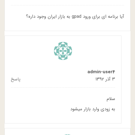
آیا برنامه ای برای ورود gpad به بازار ایران وجود داره؟
admin-user4
۳ آذر ۱۳۹۲
پاسخ
سلام
به زودی وارد بازار میشود