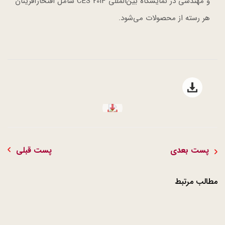
و مهندسی در نمایشگاه بین‌المللی CES 2014 شامل افتخارآفرینان
هر رسته از محصولات می‌شود.
Open file download list
file download
پست بعدی
پست قبلی
مطالب مرتبط