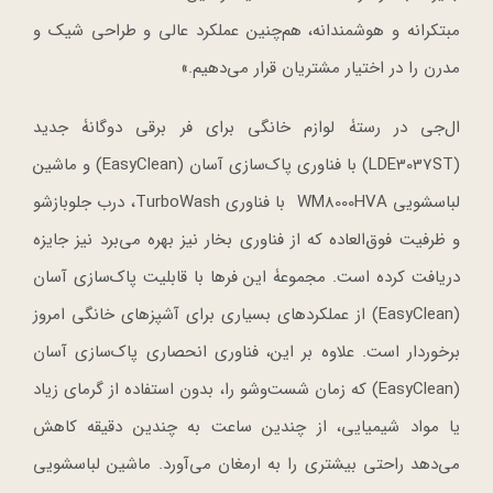
مبتکرانه و هوشمندانه، هم‌چنین عملکرد عالی و طراحی شیک و
مدرن را در اختیار مشتریان قرار می‌دهیم.»
ال‌جی در رستۀ لوازم خانگی برای فر برقی دوگانۀ جدید
(LDE3037ST) با فناوری پاک‌سازی آسان (EasyClean) و ماشین
لباسشویی WM8000HVA با فناوری TurboWash، درب جلوبازشو
و ظرفیت فوق‌العاده که از فناوری بخار نیز بهره می‌برد نیز جایزه
دریافت کرده است. مجموعۀ این فرها با قابلیت پاک‌سازی آسان
(EasyClean) از عملکردهای بسیاری برای آشپزهای خانگی امروز
برخوردار است. علاوه بر این، فناوری انحصاری پاک‌سازی آسان
(EasyClean) که زمان شست‌وشو را، بدون استفاده از گرمای زیاد
یا مواد شیمیایی، از چندین ساعت به چندین دقیقه کاهش
می‌دهد راحتی بیشتری را به ارمغان می‌آورد. ماشین لباسشویی