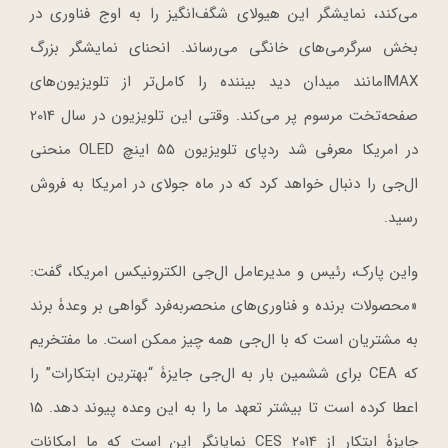
می‌کند، نمایشگر این هیولای شگف‌انگیز را به اوج فناوری در
بخش سرگرمی‌های خانگی می‌رساند. انحنای نمایشگر بزرگ
IMAXمانند میدان دید بیننده را کامل‌تر از تلویزیون‌های
صفحه‌تخت مرسوم پر می‌کند. وقتی این تلویزیون در سال 2014
در امریکا معرفی شد ردپای تلویزیون 55 اینچ OLED منحنی
ال‌جی را دنبال خواهد کرد که در ماه جولای در امریکا به فروش
رسید.
واین پارک، رئیس و مدیرعامل ال‌جی الکترونیکس امریکا، گفت:
«محصولات برنده و فناوری‌های منحصربه‌فرد گواهی بر وعدۀ برند
به مشتریان است که با ال‌جی همه چیز ممکن است. ما مفتخریم
که CEA برای ششمین بار به ال‌جی جایزۀ “بهترین ابتکارات” را
اعطا کرده است تا بیشتر تعهد ما را به این وعده پیوند دهد. 15
جایزۀ ابتکار از CES 2014 نمایانگر این است که ما امکانات