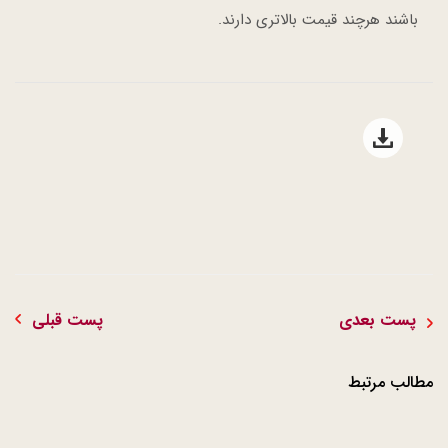
باشند هرچند قیمت بالاتری دارند.
Open file download list
پست بعدی
پست قبلی
مطالب مرتبط