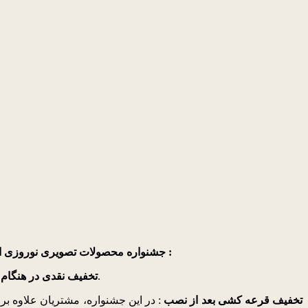
جشنواره محصولات تصویری نوروزی ال جی، از ۱۳ بهمن ۱۳۹۵ تا آخر فروردین ماه 1396 در جریان خواهد بود. هدیه نوروزی ال جی در این جشنواره شامل دو تخفیف ذیل می باشد :
: تخفیفات در نظر گرفته شده برای محصولات صوتی و تصویری در جدول جشنواره، در حین خرید به مشتریان تحویل داده خواهد شد.
تخفیف نقدی در هنگام 
تخفیف قرعه کشی بعد از نصب
: در این جشنواره، مشتریان علاوه بر