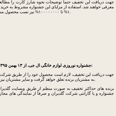
معرفی خواهند شد. استفاده از مزایای این جشنواره مشروط به خرید
۱% تا ۱۰۰۰۰۰۰۰۰% نیز نصب محصول مشمول جشنواره توسط شرکت مشتریان گلدیران، ضروری می باشد. شرایط و هدایای جشنواره ممکن است بدون اطلاع قبلی تغیـــیر کنــــد.
جشنواره نوروزی لوازم خانگی ال جی، از ۱۳ بهمن ۱۳۹۵ تا آخر فروردین ماه 1396 در جریان خواهد بود. در این جشنواره حداقل و حداکثر تخفیف بر اساس جدول جشنواره در نظر گرفته شده است:
به مشتریان برنده تعلق خواهد گرفت و سایر مشتریان نیز شانس تخفیف بین رقم حداقل و رقم حداکثر را خواهند داشت. جهت دریافت این تخفیفات حتماً توضیحات نحوه شارژ کارت را مطالعه نمایید.
جشنواره و با گارانتی شرکت گلدیران و صرفاً از نمایندگی های 