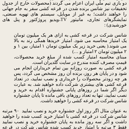
دو بازی تیم ملّی ایران اعزام می گردند (محصولات خارج از جدول
تخفیفات نیز شانس برنده شدن در قرعه کشی سفر به جام جهانی
را خواهند داشت؛ به غیر از موبایل، سیستم های تهویه صنعتی،
نمایشگرهای تجاری، مانیتور
TV
،ویدیو پروژکتور و پنل های
خورشیدی) :
شانس شرکت در قرعه کشی به ازای هر یک میلیون تومان
یک امتیاز محاسبه می شود. امتیاز خریدها همگی رند به بالا
می شوند.( یعنی خرید زیر یک میلیون تومان ۱ امتیاز، بین ۱ و
۲ میلیون تومان ۲ امتیاز و
…
)
مبنای محاسبه امتیاز کسب شده از مبلغ خرید محصولات،
قیمتِ مصرف کننده مندرج در سایت گلدیران است.
قرعه کشی به صورت روزانه بین تمام خریداران انجام می
شود و در پایان هر روز، برنده آن روز مشخص می گردد، پس
هر چه زودتر محصولات را خریداری و نصب نمایید، در تعداد
قرعه کشی های بیشتری شرکت داده خواهید شد. به عبارت
دیگر اگر شما در روزهای پایانی جشنواره اقدام به خرید و
نصب نمایید، تنها به تعداد روزهای باقی مانده تا پایان جشنواره
شانس شرکت در قرعه کشی را خواهید داشت
.
به عنوان مثال اگر روز اول جشنواره خرید و نصب نمایید ۹۰ مرتبه
شانس شرکت در قرعه کشی با امتیاز خرید کسب شده را خواهید
داشت و اگر سه روز مانده به پایان جشنواره خرید و نصب نمایید
فقط ۳ مرتبه با امتیاز خرید کسب شده شانس شرکت در قرعه