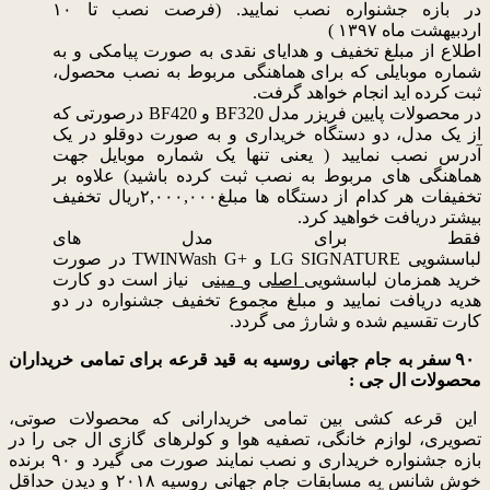
در بازه جشنواره نصب نمایید. (فرصت نصب تا ۱۰
اردبیهشت ماه ۱۳۹۷ )
اطلاع از مبلغ تخفیف و هدایای نقدی به صورت پیامکی و به
شماره موبایلی که برای هماهنگی مربوط به نصب محصول،
ثبت کرده اید انجام خواهد گرفت.
در محصولات پایین فریزر مدل
BF320
و
BF420
درصورتی که
از یک مدل، دو دستگاه خریداری و به صورت دوقلو در یک
آدرس نصب نمایید ( یعنی تنها یک شماره موبایل جهت
هماهنگی های مربوط به نصب ثبت کرده باشید) علاوه بر
تخفیفات هر کدام از دستگاه ها مبلغ
۲,۰۰۰,۰۰۰
ریال تخفیف
بیشتر دریافت خواهید کرد.
فقط برای مدل های
لباسشویی
SIGNATURE
LG
و
TWINWash G+
در صورت
خرید همزمان لباسشویی
اصلی
و
مینی
نیاز است دو کارت
هدیه دریافت نمایید و مبلغ مجموع تخفیف جشنواره در دو
کارت تقسیم شده و شارژ می گردد.
۹۰ سفر به جام جهانی روسیه به قید قرعه برای تمامی خریداران
محصولات ال جی :
این قرعه کشی بین تمامی خریدارانی که محصولات صوتی،
تصویری، لوازم خانگی، تصفیه هوا و کولرهای گازی ال جی را در
بازه جشنواره خریداری و نصب نمایند صورت می گیرد و ۹۰ برنده
خوش شانس به مسابقات جام جهانی روسیه ۲۰۱۸ و دیدن حداقل