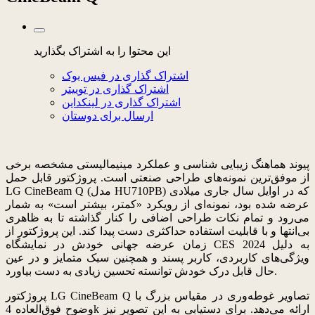
این محتوا را به اشتراک بگذارید
اشتراک گذاری در فیس بوک
اشتراک گذاری در توییتر
اشتراک گذاری در لینکداین
ارسال برای دوستان
پیوند هماهنگ زیبایی شناسی و عملکرد مینیمالیستی مشخصه برخی
از موفق‌ترین نمونه‌های طراحی صنعتی است. پروژکتور قابل حمل
LG CineBeam Q (مدل HU710PB) که در اوایل سال جاری میلادی
عرضه شده بود، نمونه‌ای از رویکرد «کمتر، بیشتر است» به شمار
می‌رود و تمام نکات طراحی اضافی را کنار گذاشته تا به ظاهری
بی‌انتها و با قابلیت استفاده حداکثری دست پیدا کند. این پروژکتور از
زمان عرضه جهانی خودش در نمایشگاه CES 2024 به دلیل
ویژگی‌های کاربردی، کاربر پسند و همچنین سبک متمایز و در عین
حال قابل درک خودش توانسته تحسین زیادی به دست بیاورد.
پروژکتور LG CineBeam Q تصاویر غوطه‌وری در مقیاس بزرگ با
وضوح فوق‌العاده 4k ارائه می‌دهد. برای دستیابی به این تصویر نیز