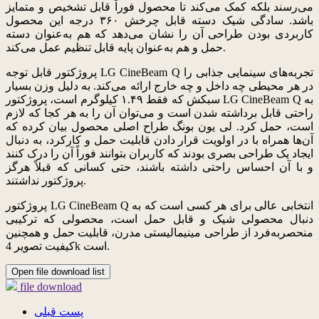
می‌رسند بلکه کمک می‌کند تا محصول فوراً قابل تشخیص و متمایز
باشد. سادگی شیک دسته قابل چرخش ۳۶۰ درجه این محصول
کاربردی بودن طراحی آن را نشان می‌دهد که هم به‌عنوان دسته
حمل و هم به‌عنوان پایه قابل تنظیم عمل می‌کند.
پروژکتور قابل توجه LG CineBeam Q تجربه‌های سینمایی جذابی را
در هر محیطی چه داخل و چه خارج ارائه می‌کند. به دلیل وزن بسیار
سبکش که فقط ۱.۴۹ کیلوگرم است، پروژکتور LG CineBeam Q به
راحتی قابل برداشته شدن است و می‌توان آن را به هر کجا که لازم
است، حمل کرد. لی یون بونگ طراح اصلی محصول بیان کرده که
آن‌ها همراه با در اولویت قرار دادن قابلیت حمل و کارکرد، به دنبال
ایجاد یک طراحی بصری بودند که کاربران بتوانند فوراً آن را درک کنند
و با آن احساس راحتی داشته باشند، حتی کسانی که قبلاً هرگز
پروژکتور نداشتند.
پروژکتور LG CineBeam Q انتخابی عالی برای هر کسی است که به
دنبال محصولی شیک و قابل حمل است، محصولی که ترکیبی
منحصربه‌فرد از طراحی مینیمالیستی مدرن، قابلیت حمل و همچنین
کیفیت تصویر 4k است.
Open file download list
file download
پست قبلی