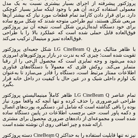
پروژکتور پیشرفته از اجرای بسیار بیشتری نسبت به یک مدل
معمولی استفاده کرده، آن هم با وجود اینکه سایز بسیار کوچکی
دارد. برای قرار دادن کارآمد تمام قطعات مورد نیاز که بیشتر آن‌ها
مربعی شکل هستند، تیم طراحی متوجه شدند که شکل مربع ساده
برای خود دستگاه ایده‌آل‌ترین شکل است. نتیجه آن نیز پروژکتور
فوق‌العاده قابل حملی شده است که عملکرد بالا را با طراحی
فوق‌العاده تمیز و مینیمال ترکیب می‌کند.
شکل جعبه‌ای پروژکتور LG CineBeam Q با ظاهر متالیک برق
تقویت شده است؛ چیزی که به ندرت در بازار پروژکتورهای امروزی
دیده می‌شود و وجه تمایزی است که محصول ال‌جی را از رقبا
متمایز می‌کند. روکش فلزی که معمولاً با دستگاه‌های فناوری
اطلاعات ممتاز مرتبط است، دستگاه را قادر می‌سازد تا به‌عنوان
یک لوازم داخلی شیک و در عین حال با کیفیت در داخل خانه قرار
بگیرد.
ظاهر کاملاً مینیمالیستی پروژکتور LG CineBeam Q تمام عناصر
طراحی غیرضروری را حذف کرده و تنها آنچه که واقعاً مورد نیاز
بوده را باقی گذاشته است که شامل لنز، دستگیره، پورت‌های اتصال
و دکمه پاور است. حتی برچسب اطلاعات در پایین دستگاه ساده
شده است و مجموعه‌ای از داده‌های ضروری محصول برای مشتری
ارائه شده و چیز اضافی روی آن نوشته نشده است.
دسته پروژکتور CineBeam Q نیز نه تنها قابلیت استفاده را به حداکثر