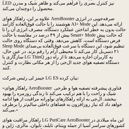
LED نیز کنترل بصری را فراهم می‌کند و ظاهر شیک و مدرن
محصول را دوچندان می‌کند.
علاوه بر این، راهکار هوای AeroBooster صرفه‌جویی در انرژی
هوشمند را با حالت فوق‌العاده کارآمد AI+ Mode ارائه می‌دهد. این
حالت بدون به خطر انداختن عملکرد دستگاه، مصرف انرژی آن را تا
بیش از ۴۹ درصد در مقایسه با حالت Smart+ Mode که حالت پیش
فرض دستگاه است، کاهش می‌دهد. وقتی که دستگاه روی حالت
Sleep Mode تنظیم شود، این دستگاه با سرعت فوق‌العاده بی‌صدای
۲۱ دسی‌بل کار می‌کند تا محیطی آرام را رقم بزند. در عین حال،
سازگاری با LG ThinQ به کاربران اجازه می‌دهد تا از راه دور
دستگاه تصفیه هوای جدید ال‌جی را از هر مکانی نظارت و کنترل
کنند.
جیمز لی رئیس شرکت LG ES بیان کرده:
«راهکار هوای AeroBooster فناوری پیشرفته تصفیه هوا و طرحی
شیک و راحت را با هم ترکیب می‌کند تا زندگی روزمره را بهبود
ببخشد. ال‌جی به ارائه راهکارهای نوآورانه مراقبت از هوا ادامه
خواهد داد که نیاز روزافزون به فضاهای داخلی سالم‌تر را برطرف
می‌کند.»
راهکار مراقبت هوای LG PuriCare AeroBooster این ماه میلادی در
کشورهای سراسر آسیا از جمله ویتنام، تایلند، تایوان، مالزی، ژاپن و