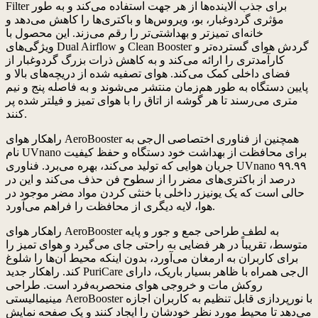
Filter برای جذب آلاینده‌ها از هر جهت استفاده می‌کند و به طور
مؤثری گردوغبار، بو، ویروس‌ها و باکتری‌ها را کاهش می‌دهد و
خانه‌ای تمیزتر و بهداشتی‌تر را رقم می‌زند. این محصول با
ویژگی‌های Dual Airflow و Clean Booster گردش هوای گسترده‌تر و
کارآمدتری را ارائه می‌کند و به کاهش ذرات بزرگ گردوغبار از
فضای داخلی کمک می‌کند. هوای تصفیه شده از دریچه‌های بالا و
پایین دستگاه به طور هم‌زمان منتشر می‌شوند و به فاصله پنج و نیم
متری می‌رسند تا هر گوشه از اتاق را با هوای تمیز و فیلتر شده پر
کنند.
راهکار هوای AeroBooster همچنین از فناوری اختصاصی ال‌جی به
نام UVnano برای محافظت از بهداشت خود دستگاه و حفظ کیفیت
جریان هوایی که تولید می‌کند، بهره می‌برد. فناوری UVnano ۹۹.۹۹
درصد از باکتری‌های مضر را از سطوح فن حذف می‌کند و این در
حالی است که یک یونیزر داخلی با خنثی کردن مواد مضر موجود در
هوا، لایه دیگری از محافظت را فراهم می‌آورد.
راهکار هوای AeroBooster به لطف طراحی جمع و جور و پایه
متوسط، تقریباً در هر فضایی به راحتی جای می‌گیرد و هوای تمیز را
برای کاربران به ارمغان می‌آورد، بدون اینکه محیط آن‌ها را شلوغ
کند. راهکار جدید PuriCare ال‌جی همراه با ظاهر بسیار باریک، دارای
روکش مات و خروجی هوای منحصربه‌فرد است. طراحی
مینیمالیستی AeroBooster با نورپردازی قابل تنظیم به کاربران اجازه
می‌دهد تا محیط مورد نظر خودشان را ایجاد کنند و یک صفحه نمایش