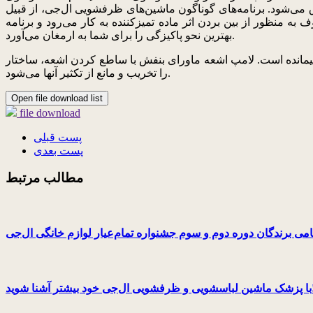
شین‌های ظرفشویی ال‌جی، از قبیل Prewash که برای ظرف‌های بسیار کثیف به کار می‌رود، Rinse Plus
ده تمیزکننده به کار می‌رود و برنامه Half Load برای شست‌وشوی حجم کمی از ظروف (شست‌وشوی مجزای طبقات) به همراه دیگر برنامه‌ها، به
بهترین نحو پاکیزگی را برای شما به ارمغان می‌آورد.
لامپ اشعه ماورای بنفش با ساطع کردن اشعه، ساختار DNA باکتری‌ها
را تخریب و مانع از تکثیر آنها می‌شود.
Open file download list
file download
پست قبلی
پست بعدی
مطالب مرتبط
می برندگان دوره دوم و سوم جشنواره تمام‌عیار لوازم خانگی ال‌جی
جی خود بیشتر آشنا شوید!