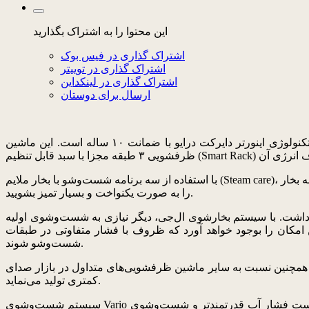
این محتوا را به اشتراک بگذارید
اشتراک گذاری در فیس بوک
اشتراک گذاری در توییتر
اشتراک گذاری در لینکداین
ارسال برای دوستان
ماشین‌های ظرفشویی پیشرفته ال‌جی از شست‌وشوی هوشمند با تکنولوژی بخار ال‌جی برخوردار است. جت پمپ این محصول مجهز به تکنولوژی اینورتر دایرکت درایو با ضمانت ۱۰ ساله است. این ماشین
با استفاده از سه برنامه شست‌وشو با بخار ملایم (Steam care)، شست‌وشوی دوگانه بخار (Steam Dual Spray) و شست‌وشو با بخار قدرتمند (Steam Power) علاوه بر صرفه‌جویی در مصرف آب، ظروف کثیف خود
را به صورت یکنواخت و بسیار تمیز بشویید.
ل‌جی، دیگر نیازی به شست‌وشوی اولیه (Prewash) ظروف بسیار کثیف نخواهید داشت زیرا
کان را بوجود خواهد آورد که ظروف با فشار متفاوتی در طبقات
شست‌وشو شوند.
های موجود در بازار دارد و همچنین نسبت به سایر ماشین ظرفشویی‌های متداول در بازار صدای
کمتری تولید می‌نماید.
سیستم شست‌وشوی Vario به طور متناوب، جهت پاشیدن آب را به سمت سبد بالا و سبد پایین تغییر می‌دهد. از آنجا که در هر زمان یک سیستم آب‌فشان در حال کار است فشار آب قدرتمندتر و شست‌وشوی