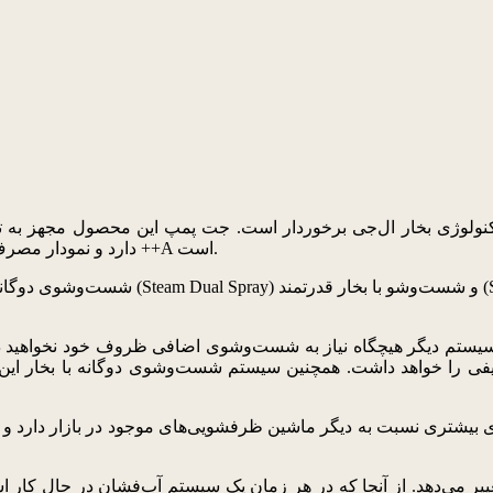
ظرفشویی ۳ طبقه مجزا با سبد قابل تنظیم (Smart Rack) دارد و نمودار مصرف انرژی آن ++A است.
تم دیگر هیچگاه نیاز به شست‌وشوی اضافی ظروف خود نخواهید داشت. با سیستم بخارشوی ا
 را خواهد داشت. همچنین سیستم شست‌وشوی دوگانه با بخار این ام
کت درایو اینورتر، ماشین ظرفشویی ال‌جی ۱۰ لیتر فضای بیشتری نسبت به دیگر ماشین ظرفشویی‌