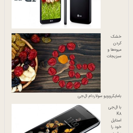
خشک
کردن
میوه‌ها و
سبزیجات
بامایکروویو سولاردام ال‌جی
با ال‌جی
K8
استایل
خود را