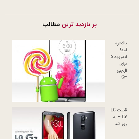
پر بازدید ترین
مطالب
بالاخره
آمد!
اندروید 5
برای
ال‌جی
G3
قیمت LG
G2 – به
روز شد