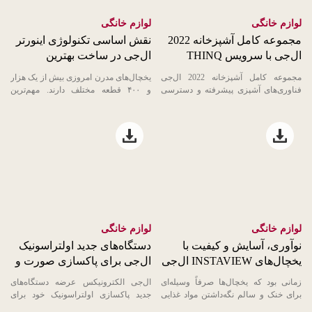
لوازم خانگی
لوازم خانگی
مجموعه کامل آشپزخانه 2022
نقش اساسی تکنولوژی اینورتر
ال‌جی با سرویس THINQ
ال‌جی در ساخت بهترین
RECIPE برای تجربه پخت بهتر
لوازم‌خانگی جهان
مجموعه کامل آشپزخانه 2022 ال‌جی
یخچال‌های مدرن امروزی بیش از یک هزار
فناوری‌های آشپزی پیشرفته و دسترسی
و ۴۰۰ قطعه مختلف دارند. مهم‌ترین
بی‌وقفه به دستور العمل‌های هوشمند را
قطعات نیز شامل موتور ...
ارائه ...
Open file download list
Open file download list
لوازم خانگی
لوازم خانگی
نوآوری، آسایش و کیفیت با
دستگاه‌های جدید اولتراسونیک
یخچال‌های INSTAVIEW ال‌جی
ال‌جی برای پاکسازی صورت و
بدن
زمانی بود که یخچال‌ها صرفاً وسیله‌ای
ال‌جی الکترونیکس عرضه دستگاه‌های
برای خنک و سالم نگه‌داشتن مواد غذایی
جدید پاکسازی اولتراسونیک خود برای
بودند و مدل‌های مختلف ...
مراقبت از بدن و صورت را معرفی کرد ...