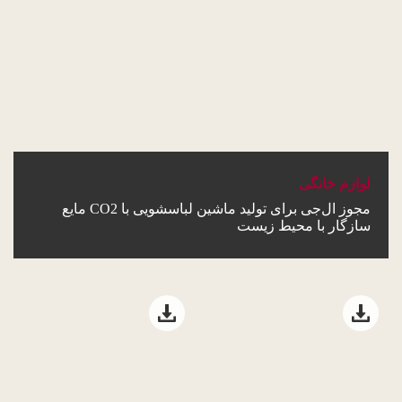
لوازم خانگی
مجوز ال‌جی برای تولید ماشین لباسشویی با CO2 مایع
سازگار با محیط زیست
Open file download list
Open file download list