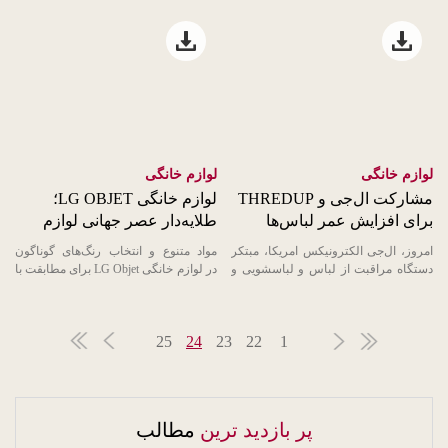
Open file download list
Open file download list
لوازم خانگی
لوازم خانگی
مشارکت ال‌جی و THREDUP
لوازم خانگی LG OBJET؛
برای افزایش عمر لباس‌ها
طلایه‌دار عصر جهانی لوازم
خانگی سفارشی
امروز، ال‌جی الکترونیکس امریکا، مبتکر
مواد متنوع و انتخاب رنگ‌های گوناگون
دستگاه مراقبت از لباس و لباسشویی و
در لوازم خانگی LG Objet برای مطابقت با
شرکت ThredUp Inc، یکی از ...
هر دکوراسیون همراه با ...
25
24
23
22
1
پر بازدید ترین
مطالب