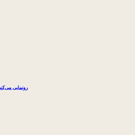
ال‌جی از راهکارهای پیشرفته و قابل تنظیم در نمایشگاه KBIS 2024 رونمایی می‌