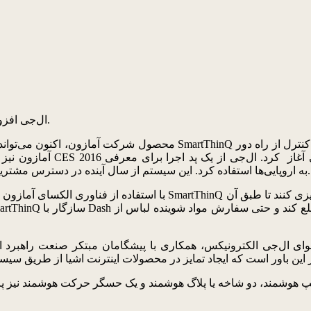
الکسا قابلیت کنترل صوتی را به سیستم خانه هوشمند SmartThinQ ال‌جی افزود.
اکوسیستم خانه هوشمند SmartThinQ به اروپایی‌ها استفاده کرد. این سیستم از سال آینده در دسترس مشتریان امریکایی قرار خواهد گرفت.
ی ال‌جی الکترونیکس، همکاری با پیشگامان مبتکر صنعت راهبرد اص