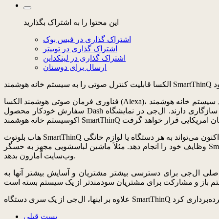
این محتوا را به اشتراک بگذارید
اشتراک گذاری در فیس بوک
اشتراک گذاری در توییتر
اشتراک گذاری در لینکداین
ارسال برای دوستان
فناوری فرمان صوتی هوشمند الکسا (Alexa)، محصول شرکت آمازون، اکنون می‌تواند سیستم خانه هوشمند SmartThinQ ال‌جی را کنترل کند. علاوه بر این، حسگرهای کنترل از راه دور SmartThinQ با فناوری
سفارش خودکار محصول Dash آمازون نیز سازگاری دارند. ال‌جی در نمایشگاه CES 2016 این قابلیت‌ها را معرفی و عرضه آنها را از ماه جولای در کره جنوبی آغاز کرد. ال‌جی از یک پد اجرا برای معرفی
هاب بلوتوث SmartThinQ با استفاده از فناوری الکسای آمازون اکنون می‌تواند به هر دستگاه یا لوازم خانگی SmartThinQ ال‌جی پاسخ دهد و آن را کنترل نماید. کاربر قادر است هاب را برنامه‌ریزی کنند تا طبق آن
وظایف خود را انجام دهد. مثلاً ماشین لباسشویی مجهز به حسگر SmartThinQ سازگار با Dash که به آن متصل شده می‌تواند کاربر را از اتمام فرایند شست‌وشو مطلع کند و حتی سفارش مواد شوینده لباس از
وب‌سایت آمازون بدهد.
لی ال‌جی برای دسترسی بیشتر مشتریان و آسایش بیشتر آنها به
پست قبلی