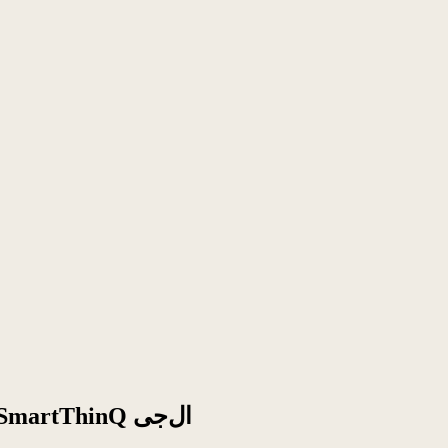
قابلیت کنترل صوتی در سیستم خانه هوشمند SmartThinQ ال‌جی