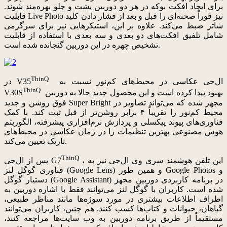
برای ایجاد افکت بوکه در هر دو دوربین پشت و جلو بهره‌مند شوند.
قابلیت Live Photo نیز فوراً صحنه‌ای را قبل و بعد از فشار دادن کلید
شاتر ضبط می‌کند. علاوه بر این، استیکرهایی نیز برای سرگرمی
شامل تلفیق افکت‌های دو بعدی و سه بعدی با استفاده از قابلیت
تشخیص چهره در این دوربین گنجانده شده است.
ThinQ
ال‌جی عکاسی در محیط‌های کم‌نور نسبت به
در V35
ThinQ
بهبود پیدا کرده است و این محصول جدید حالا به دوربین
V30S
فوق روشن و جدید Super Bright مجهز شده که می‌تواند تصاویر در
محیط کم‌نور را تقریباً ۴ برابر روشن‌تر از قبل ثبت کند. با کمک
فناوری‌های پیوند پیکسلی و پردازش نرم‌افزاری پیشرفته، الگوریتم
هوش مصنوعی بهترین تنظیمات را در زمان عکاسی در محیط‌های
تاریک تعیین می‌کند.
ThinQ
، این تلفن هوشمند سری وی ال‌جی نیز به
پس از ال‌جی G7
فناوری گوگل لنز (Google Lens) و همین طور Google Photos و
دستیار گوگل (Google Assistant) در برنامه کاربردی دوربین مجهز
شده است. کاربران با گوگل لنز می‌توانند فقط با اشاره دوربین به
اطراف اطلاعات بیشتری در مورد سوژه‌ها مانند مناظر طبیعی،
گیاهان، حیوانات و کتاب‌ها کسب کنند. هم چنین، کاربران می‌توانند
مستقیماً از طریق برنامه دوربین به وب سایت‌ها مراجعه کنند،