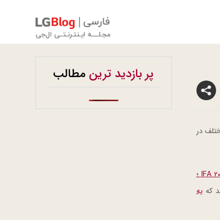
پر بازدید ترین
مطالب
ختلف در
ال ‌جی در IFA 2020 ؛
ید که
یه