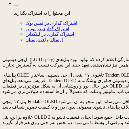
این محتوا را به اشتراک بگذارید
اشتراک گذاری در فیس بوک
اشتراک گذاری در توییتر
اشتراک گذاری در لینکداین
ارسال برای دوستان
ال‌جی دیسپلی (LG Display) که شرکتی پیشرو در زمینه فناوری‌های نمایشگر در جهان به شمار می‌رود، به‌تازگی اعلام کرده که تولید انبوه پنل‌های OLED تاشوی ۱۷ اینچی را برای لپ‌تاپ‌ها شروع خواهد کرد و
پنل‌های OLED تاشوی ۱۷ اینچی ال‌جی دیسپلی ساختار Tandem OLED دارند که قبلاً در نمایشگرهای خودرو به کار گرفته شده بود و همین نیز طول عمر این پنل‌ها برای دستگاه‌های آی‌تی را به طور چشمگیری
افزایش می‌دهد. پنل‌های Tandem OLED شرکت ال‌جی دیسپلی فناوری پیشگامانه OLED دو پشته‌ای را شامل می‌شود که یک لایه ساطع‌کننده ارگانیک دیگر را اضافه می‌کند تا صفحه‌نمایش روشن‌تر باشد و در
عین حال، نور و روشنایی آن به شکل مؤثرتری در قطعات OLED پخش شوند تا پایداری بهینه و طول عمر بیشتری داشته باشند. طول عمر بیشتر این پنل‌ها کاملاً متناسب با دستگاه‌های آی‌تی است، دستگاه‌هایی
پنل ۱۷ اینچی Foldable OLED پیشگامانه این شرکت برای لپ‌تاپ‌ها، با استفاده از مواد خاصی ساخته شده که احتمال چین‌خوردگی در ناحیه تا شدن صفحه‌نمایش را به حداقل می‌رساند. این منجر به آن می‌شود
علاوه بر این، پنل OLED تاشوی ۱۷ اینچی ال‌جی دارای طراحی خاصی است که به آن اجازه می‌دهد تا به‌راحتی به سمت داخل جمع شود. انحنای قسمت تاشو به 3R کاهش پیدا کرده و سبب شده تا طراحی باریک