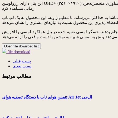
این پنل دارای رزولوشن QHD+ (۲۵۶۰×۱۹۲۰) است که نسبت کنتراست بی‌نهایتی از فناوری منحصربه‌فرد OLED خودش دارد و همین نیز باعث می‌شود تا محتواهای با کیفیت بالا را بتوان در هر مکان و هر
زمانی مشاهده کرد.
۱ اینچی قابل‌حمل است که غوطه‌وری را به هنگام تماشا به حداکثر می‌رساند. با تنظیم زاویه، این محصول به یک لپ‌تاپ
انجام بدهند. حسگر لمسی تعبیه شده در پنل عملکرد لمسی را افزایش
مسی شبیه به نوشتن با دست واقعی را ارائه می‌دهد.
Open file download list
file download
پست قبلی
پست بعدی
مطالب مرتبط
تنفس هوای ناب با دستگاه تصفیه هوای Air Jet ال‌جی
با ال‌جی راحتی در منزل را تجربه کنید