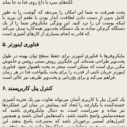
لکه‌های سرد یا داغ روی غذا به جا نماند.
پخت همرفت به شما این امکان را می‌دهد که گوشت را به طور
کامل بدون از دست دادن لطافت، آبدار بودن یا طعم آن بپزید یا
اینکه پوست آن را ترد کنید. این ویژگی مایکروفر شما را از یک
دستگاه گرم‌کن ساده به یک دستگاه پخت‌وپز همه‌کاره تبدیل می‌کند
که قادر به انجام بسیاری از کارهای آشپزی است.
۵. فناوری اینورتر
مایکروفرها با فناوری اینورتر برای حفظ سطح توان بهینه در طول
پخت‌وپز طراحی شده‌اند. این جایگزین روش سنتی روشن و خاموش
مکرر برق است که ممکن است منجر به پخت ناهموار شود. فناوری
اینورتر جریان ثابتی از قدرت را برای پخت یکنواخت غذا در هر زمان
فراهم می‌کند و برای یخ‌زدایی و پخت‌وپز ظریف نیز عالی است.
۶. کنترل پنل کاربرپسند
یک کنترل پنل با کاربری آسان می‌تواند تفاوت بین یک تجربه آشپزی
خسته‌کننده یا یکپارچه را ایجاد کند. پیمایش در میان این عملکردها
نیز ساده و سرراست است. به دنبال مایکروفری باشید که
صفحه‌نمایش واضح داشته باشد، دکمه‌هایش آسان باشند و همچنین
کنترل‌های لمسی برخوردار باشد که به‌سرعت پاسخ بدهند. این
دسترسی سریع به متداول‌ترین عملکردها مانند شروع، توقف و