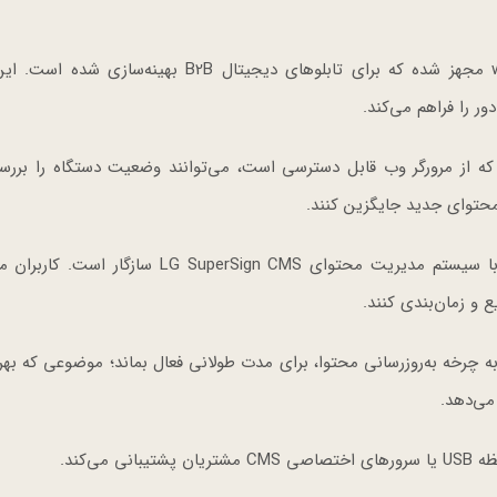
نمایشگر LG E-Paper به نسخه‌ای از سیستم‌عامل webOS مجهز شده که برای تابلوهای دیجیتال B2B بهین
 که از مرورگر وب قابل دسترسی است، می‌توانند وضعیت دستگاه را بررسی
، محتوای جدید جایگزین کنند.
برای توزیع انعطاف‌پذیر و کارآمد محتوا نیز این نمایشگر با سیستم مدیریت محتوای G SuperSign CMS
ه چرخه به‌روزرسانی محتوا، برای مدت طولانی فعال بماند؛ موضوعی که بهره
می‌دهد.