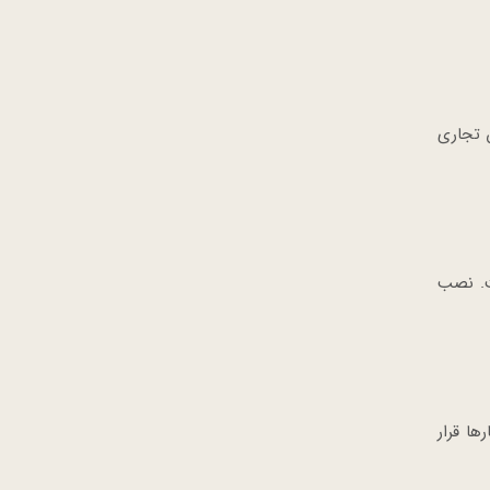
ان تجاری
تا 70 درصد طراحی شده است. نصب
رها قرار