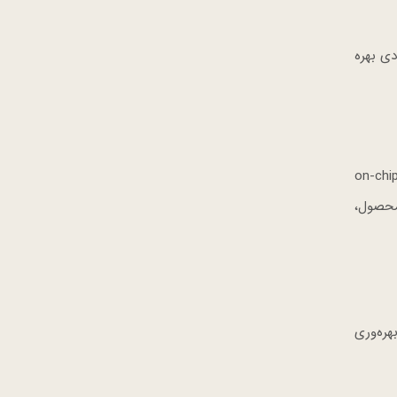
یه دید گسترده 180 درجه افقی و عمودی بهره
شگر جدید ال‌جی با هدف افزایش بهره‌وری عملیاتی طراحی شده است. این دستگاه به باتری پرظرفیت 72 وات‌ساعتی و سیستم-on-chip
 محصول،
، بهره‌وری