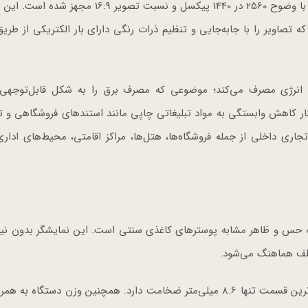
نمایشگر LG E-Paper به یک صفحه‌نمایش 32 اینچی QHD با وضوح 2560 در 1440 پیکسل و نسبت تصوی
که تصاویر را با جابه‌جایی و تنظیم ذرات رنگی دارای بار الکتریکی از طری
حه انرژی مصرف می‌کند؛ موضوعی که مصرف برق را به شکل قابل‌توجه
کنار کاهش وابستگی به مواد تبلیغاتی چاپی مانند استندهای فروشگاهی و ت
تجاری داخلی از جمله فروشگاه‌ها، هتل‌ها، مراکز اقامتی، محیط‌های ادار
 از ویژگی‌های برجسته نمایشگر LG E-Paper، ارائه حس و ظاهر مشابه پوسترهای کاغذی سنتی است. این نمایشگر بدون 
لف هماهنگ می‌شود.
ضخامت کلی این محصول 17.8 میلی‌متر است و در باریک‌ترین قسمت تنها 8.6 میلی‌متر ضخامت دارد. همچنین وزن دستگاه