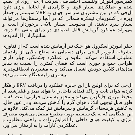
کمپرسور اینورتر اولتیمیت اختصاصی شرکت ال‌جی روی آن نصب
شده و عملکردی بسیار قوی و کارآمدی از لحاظ انرژی دارد.
سیستم پرچمدار VRF ال‌جی که در بین مشتریان سراسر جهان به
ویژه در کشورهای نیمکره شمالی که در آنجا زمستان‌ها می‌توانند
بسیار سرد باشند، از محبوبیت بسیار بالایی برخوردار است و
می‌تواند عملکرد گرمایش قابل اعتمادی در دمای منفی ۳۰ درجه
سانتیگراد را ارائه بدهد.
چیلر اینورتر اسکرول هوا خنک نیز آزمایش شده است که از فناوری
پیشرفته اینورتر ال‌جی برای دستیابی به سطح بالایی از راندمان
عملیاتی استفاده می‌کند. علاوه بر عملکرد چشمگیر، چیلر دارای
طراحی جمع و جوری است که فضای کمتری را نسبت به سایر
مدل‌های کلاس خودش اشغال می‌کند و به مشتریان انعطاف‌پذیری
بیشتری را به هنگام نصب می‌دهد.
راهکار ERV ال‌جی که برای اولین بار این جایزه عملکرد را دریافت
کرده، هوای ثابت و راکد فضای داخل را با هوای تمیز و فیلترشده از
محیط بیرون جایگزین می‌کند و مجهز به مبدل حرارتی است که به
طور قابل توجهی اتلاف هوای گرم را کاهش می‌دهد و در عین حال،
به کاهش هزینه‌های گرمایش و سرمایش نیز کمک می‌کند. علاوه بر
این، هنگامی که به یک سیستم تهویه مطبوع متصل می‌شود، مصرف
انرژی و کیفیت هوای داخلی را افزایش داده و راحتی مطلوب و
عملکردی کارآمد را به ارمغان می‌آورد.