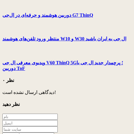
دوربین هوشمند و حرفه‌ای در ال‌جی G7 ThinQ
منتظر ورود تلفن‌های هوشمند W10 و W30 ال جی به ایران باشید
ویدیوی معرفی ال جی V60 ThinQ 5G؛ پرچمدار جدید ال جی با
دوربین ToF
۰ نظر
دیدگاهی ارسال نشده است!
نظر دهید