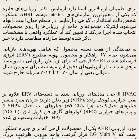
برای اطمینان از بالاترین استاندارد آزمایش، اکثر ارزیابی‌های جایزه
عملکرد AHRI توسط Intertek که یکی از معتبرترین سازمان‌های
شخص ثالث استاندارد، گواهی و آزمایش در سطح جهان است، انجام
می‌شود. اینترتک مجموعه‌ای جامع از ارزیابی‌ها را روی محصولات
انتخاب شده اجرا می‌کند تا تعیین کند آیا عملکرد واقعی با مشخصات
ذکر شده توسط سازنده مطابقت دارد یا خیر.
به نمایندگی از هفت دسته محصول که شامل تهویه‌های بازیابی
انرژی (ERV) می‌شود، تمام ۶۷ راهکار و محصول تهویه مطبوع
ال‌جی که برای آزمایش و ‌ارزیابی به موسسه AHRI فرستاده شدند،
موفق شدند تا از ارزیابی‌های دقیق این موسسه برای سومین سال
متوالی یعنی از سال ۲۰۲۰ تا ۲۰۲۲ سربلند خارج شوند.
علاوه بر ERV ال‌جی، مدل‌های ارزیابی شده به دسته‌های HVAC
زیر تعلق دارند: جریان مبرد متغیر (VRF)، پمپ حرارتی کوچک واحد
(USHP)، چیلرهای آب خنک (WCCL)، چیلرهای خنک‌کننده هوا
(ACCL)، کولرهای گازی فن کویل اتاق (RFC) و پمپ‌های حرارتی
پایانه بسته‌بندی شده (PTHP).
یکی از محصولات ال‌جی که برای جایزه عملکرد AHRI مورد ارزیابی
قرار گرفت، واحد بیرونی ظرفیت بزرگ LG Multi V است که