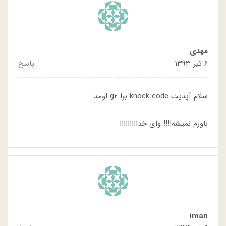
مهدی
۶ تیر ۱۳۹۳
پاسخ
سلام آپدیت knock code برا g2 اومد.
باورم نمیشه!!!! وای خدااااااااا
iman