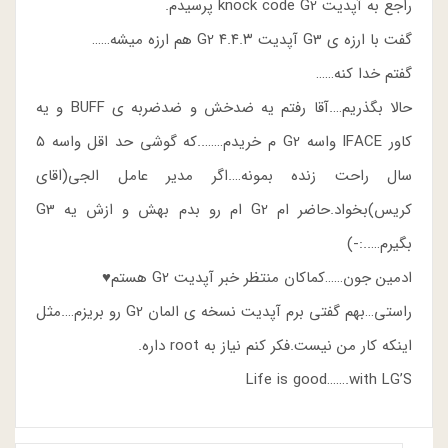
راجع به آپدیت knock code G2 پرسیدم.
گفت با ارزه ی G3 آپدیت ۴.۴.۳ G2 هم ارزه میشه……
گفتم خدا کنه……
حالا بگذریم….آقا رفتم یه ضدخش و ضدضربه ی BUFF و یه
کاور IFACE واسه G2 م خریدم……..که گوشی حد اقل واسه ۵
سال راحت زنده بمونه….اگر مدیر عامل الجی(اقای
کریس)بخواد.حاضر ام G2 ام رو بدم بهش و ازش یه G3
بگیرم…..:-)
ادمین جون……کماکان منتظر خبر آپدیت G2 هستم♥
راستی…بهم گفتی برم آپدیت نسخه ی المان G2 رو بریزم….مثل
اینکه کار من نیست.فکر کنم نیاز به root داره.
Life is good…….with LG’S