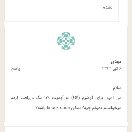
نشده
مهدی
۶ تیر ۱۳۹۳
پاسخ
سلام
من امروز برای گوشیم (G2) یه آپدیت ۱۲۹ مگ دریافت کردم
میخواستم بدونم چیه؟ممکن knock code باشه؟