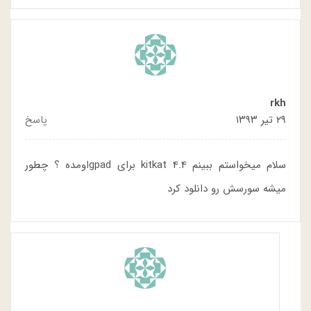
rkh
۲۹ تیر ۱۳۹۳
پاسخ
سلام میخواستم ببینم kitkat 4.4 برای gpadاومده ؟ چطور
میشه سورسش رو دانلود کرد