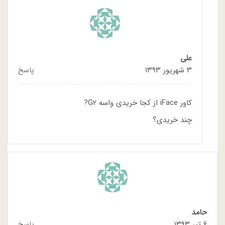
علی
۳ شهریور ۱۳۹۳
پاسخ
کاور iFace از کجا خریدی واسه G2?
چند خریدی؟
حامد
۶ تیر ۱۳۹۳
پاسخ