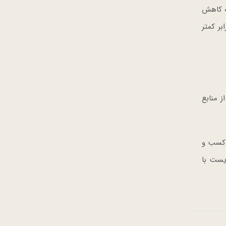
به کاهش
ر کمتر
 منابع
 سمت کسب و
یست با