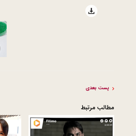
Open file download list
پست بعدی
مطالب مرتبط