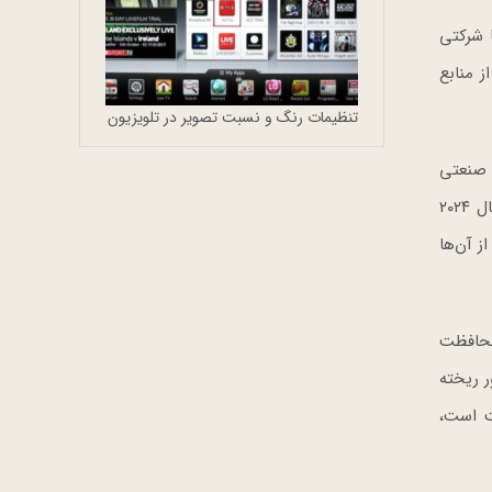
ا شرکتی
جدد از منابع
تنظیمات رنگ و نسبت تصویر در تلویزیون
ک صنعتی
ملی سوکمون (Seokmun National Industrial Park) در دانگجین در استان چونگچانگ کره جنوبی تامین کند، کارخانه‌ای که از سال ۲۰۲۴
ز آن‌ها
 محافظت
اهیگیری دور ریخته
خت است،