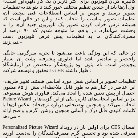
«کالیبره کردن تلویزیون برای اکثر کاربران یک کار دلهره‌آور است.
اول آن‌ها باید از چندین تنظیم مختلف عبور کنند تا بتوانند به تنظیمات
تصویر برسند و سپس بر اساس اصطلاحات فنی پیچیده آن،
تنظیمات تصویر مناسب را انتخاب کنند و این در حالی است که
همیشه ترس خراب کردن تصویر یک تلویزیون جدید آن‌ها را به
وحشت می‌اندازد. در واقع، ما متوجه شدیم که ۹۰ درصد از
مصرف‌کنندگان ما به تنظیمات پیش فرض تلویزیون دست
نمی‌زنند.»
در حالی که این ویژگی باعث می‌شود تا تجربه سرگرمی خانگی
راحت‌تر و ساده‌تر باشد اما فناوری پیشرفته پشت آن بسیار
پیچیده‌تر است. نام یئون اوه پژوهشگر متخصص در آزمایشگاه
تحقیق و توسعه شرکت LG HE اظهار داشته:
«تنظیمات تصویر بر اساس شش مورد اساسی هستند. تغییر ظریف
این عناصر در کنار هم به طور قابل ملاحظه‌ای بیش از ۸۵ میلیون
احتمال از پیش تعیین شده را ایجاد می‌کند. فناوری هوش مصنوعی
Picture Wizard نیز بر اساس انتخاب‌های کاربر، یکی از این گزینه‌ها را
انتخاب می‌کند و همچنین توضیحاتی درباره ترجیحات عکس آن‌ها با
کلمات کلیدی قابل درک و آسانی همچون روشن، گرم و واضح ارائه
می‌دهد.»
Personalized Picture Wizard برای اولین بار در رویداد CES امسال
معرفی شده بود و تحسین گرم مصرف‌کنندگان را به‌دست آورده