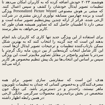
هوشمند ۲۰۲۳ خودش اضافه کرده که به کاربران امکان می‌دهد تا
تنظیمات تصویر ایدئال خودشان را کشف و سپس اعمال کنند.
ویژگی Personalized Picture Wizard که مبتنی بر هوش مصنوعی
است و برنده چهارمین مسابقه نوآوری ارزش مشتری در شرکت
ال‌جی شده، فراتر از ارائه چندین پیش‌تنظیم تصویر ساده است و
سعی دارد تا اطمینان حاصل کند که تصاویر همیشه همان طور که
کاربر می‌خواهد، به نظر برسند.
برای استفاده از این ویژگی جدید تنها کاری که کاربران باید انجام
بدهند این است که چند گزینه را انتخاب کنند که به بهترین شکل
ممکن بازتاب‌کننده تنظیمات و ترجیحات تصویر ایدئال آن‌ها است.
این کار شامل انتخاب گزینه‌هایی از بین درون مایه رنگ گرم‌تر یا
سردتر یا تصاویر واضح‌تر در مقابل تصاویر ملایم‌تر است. این ویژگی
سپس بر اساس این انتخاب‌ها نیز یک پیش تنظیم مخصوص هر کاربر
ارائه می‌کند.
هدف این است که سفارشی سازی تصویر برای همه
مصرف‌کنندگان و به‌خصوص کسانی که چندان به تنظیمات تلویزیون
ماهر نیستند، راحت‌تر و در دسترس‌تر باشد. کی دونگ جون
متخصص در بخش برنامه‌ریزی محصولات سرگرمی خانگی ال‌جی
در همین رابطه اظهار داشته: