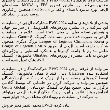
بازی‌های داستانی و بصری) و FHD 480Hz (مناسب برای بازی‌های
مسابقه‌ای، MOBA و FPS سریع) تضمین می‌کند. این مانیتور
همچنین از فناوری Pixel Sound ال‌جی بهره می‌برد تا صدای واقعی‌تر
و سه بعدی را ایجاد کند.
مشارکت ال‌جی در مسابقات EWC 2024 بخشی از تلاش‌های مداوم
این شرکت برای پیشبرد ورزش‌های الکترونیکی در سراسر جهان
است. علاوه بر مسابقات EWC و همچنین نسخه قبلی آن یعنی
مسابقات Gamers8، ال‌جی به صورت فعالانه در مسابقات گیمینگ
بزرگ دیگری همچون League of Legends Champions Korea و
League of Legends EMEA شرکت داشته است. ال‌جی از طریق
تعامل مداوم با جامعه گیمرها و عملکرد استثنایی و ویژگی‌های
مانیتورهای گیمینگ UltraGear خودش به نامی معتبر در ورزش‌های
الکترونیک تبدیل شده است.
شرکت‌کنندگان در مسابقات EWC 2024 می‌توانند از غرفه ال‌جی
دیدن کنند تا همان مانیتورهای گیمینگ UltraGear استفاده شده
توسط گیمرهای مسابقات را از نزدیک تجربه کنند. بازدیدکنندگان
همچنین می‌توانند با شرکت کردن در جلساتی که توسط آکادمی
Gen.G Global برگزار می‌شود، سطح مهارت گیمینگ خودشان را
افزایش بدهند. علاوه بر این، بازدیدکنندگان از غرفه ال‌جی می‌توانند
با شرکت در مسابقات و رویدادهای مختلف برنده جوایز شوند.
محمد النیمر مدیر فروش EWCF بیان کرده: