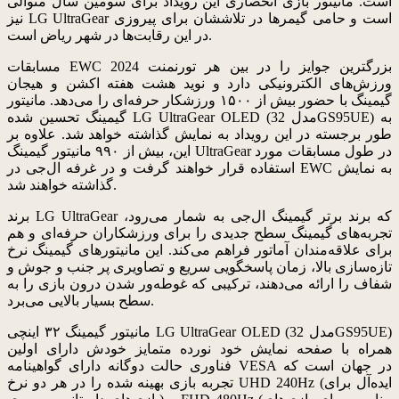
است. مانیتور بازی انحصاری این رویداد برای سومین سال متوالی
نیز LG UltraGear است و حامی گیمرها در تلاششان برای پیروزی
در این رقابت‌ها در شهر ریاض است.
مسابقات EWC 2024 بزرگترین جوایز را در بین هر تورنمنت
ورزش‌های الکترونیکی دارد و نوید هشت هفته اکشن و هیجان
گیمینگ با حضور بیش از ۱۵۰۰ ورزشکار حرفه‌ای را می‌دهد. مانیتور
گیمینگ تحسین شده LG UltraGear OLED (مدل 32GS95UE) به
طور برجسته در این رویداد به نمایش گذاشته خواهد شد. علاوه بر
این، بیش از ۹۹۰ مانیتور گیمینگ UltraGear در طول مسابقات مورد
استفاده قرار خواهند گرفت و در غرفه ال‌جی در EWC به نمایش
گذاشته خواهند شد.
برند LG UltraGear که برند برتر گیمینگ ال‌جی به شمار می‌رود،
تجربه‌های گیمینگ سطح جدیدی را برای ورزشکاران حرفه‌ای و هم
برای علاقه‌مندان آماتور فراهم می‌کند. این مانیتورهای گیمینگ نرخ
تازه‌سازی بالا، زمان پاسخگویی سریع و تصاویری پر جنب و جوش و
شفاف را ارائه می‌دهند، ترکیبی که غوطه‌ور شدن درون بازی را به
سطح بسیار بالایی می‌برد.
مانیتور گیمینگ ۳۲ اینچی LG UltraGear OLED (مدل 32GS95UE)
همراه با صفحه نمایش خود نورده متمایز خودش دارای اولین
فناوری حالت دوگانه دارای گواهینامه VESA در جهان است که
تجربه بازی بهینه شده را در هر دو نرخ UHD 240Hz (ایده‌آل برای