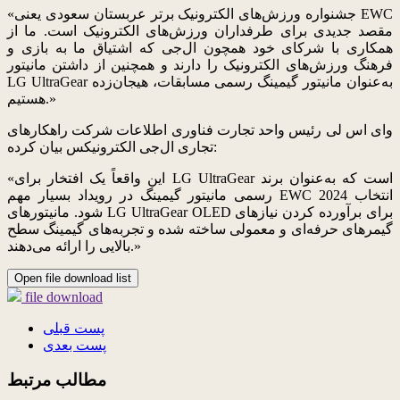
«جشنواره ورزش‌های الکترونیک برتر عربستان سعودی یعنی EWC
مقصد جدیدی برای طرفداران ورزش‌های الکترونیک است. ما از
همکاری با شرکای خود همچون ال‌جی که اشتیاق ما به بازی و
فرهنگ ورزش‌های الکترونیک را دارند و همچنین از داشتن مانیتور
LG UltraGear به‌عنوان مانیتور گیمینگ رسمی مسابقات، هیجان‌زده
هستیم.»
وای اس لی رئیس واحد تجارت فناوری اطلاعات شرکت راهکارهای
تجاری ال‌جی الکترونیکس بیان کرده:
«این واقعاً یک افتخار برای LG UltraGear است که به‌عنوان برند
رسمی مانیتور گیمینگ در رویداد بسیار مهم EWC 2024 انتخاب
شود. مانیتورهای LG UltraGear OLED برای برآورده کردن نیازهای
گیمرهای حرفه‌ای و معمولی ساخته شده و تجربه‌های گیمینگ سطح
بالایی را ارائه می‌دهند.»
Open file download list
file download
پست قبلی
پست بعدی
مطالب مرتبط